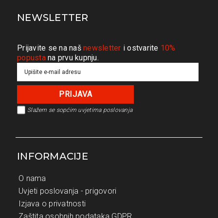
NEWSLETTER
Prijavite se na naš
newsletter
i ostvarite
10%
popusta
na prvu kupnju.
Slažem se s
općim uvjetima poslovanja
INFORMACIJE
O nama
Uvjeti poslovanja - prigovori
Izjava o privatnosti
Zaštita osobnih podataka GDPR