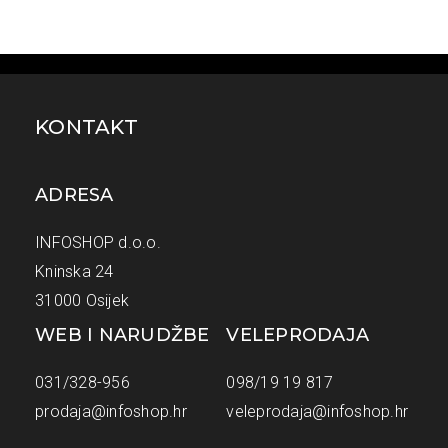
KONTAKT
ADRESA
INFOSHOP d.o.o.
Kninska 24
31000 Osijek
WEB I NARUDŽBE
VELEPRODAJA
031/328-956
098/19 19 817
prodaja@infoshop.hr
veleprodaja@infoshop.hr