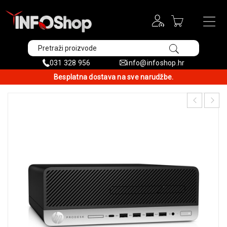
031 328 956
info@infoshop.hr
Besplatna dostava na sve narudžbe.