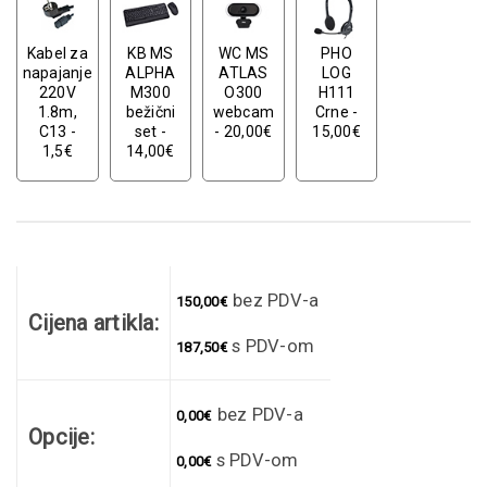
Kabel za
KB MS
WC MS
PHO
napajanje
ALPHA
ATLAS
LOG
220V
M300
O300
H111
1.8m,
bežični
webcam
Crne -
C13 -
set -
- 20,00€
15,00€
1,5€
14,00€
bez PDV-a
150,00
€
Cijena artikla:
s PDV-om
187,50
€
bez PDV-a
0,00
€
Opcije:
s PDV-om
0,00
€