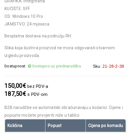
GRAFIKA: Integrirana
KUČIŠTE: SFF
OS: Windows 10 Pro
JAMSTVO: 24 mjeseca
Besplatna dostava na području RH
Slika koja ilustrira proizvod ne mora odgovarati stvarnom
izgledu proizvoda.
Dostupnost:
Dostupno uz prednarudžbu
Sku:
21-28-2-38
150,00
€
bez PDV-a
187,50
€
s PDV-om
B2B narudžbe se automatski obračunavaju u košarici. Cijene i
popuste možete provjeriti niže u tablici.
Količina
Popust
Cijena po komadu