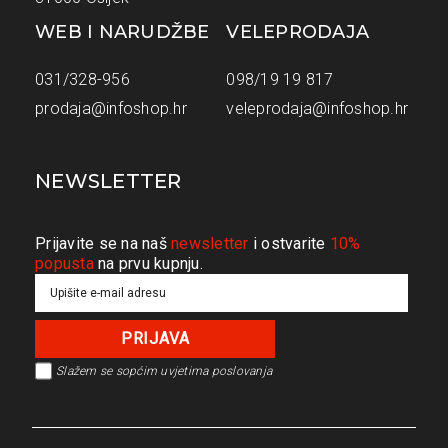
WEB I NARUDŽBE
VELEPRODAJA
031/328-956
098/19 19 817
prodaja@infoshop.hr
veleprodaja@infoshop.hr
NEWSLETTER
Prijavite se na naš
newsletter
i ostvarite
10%
popusta
na prvu kupnju.
Slažem se s
općim uvjetima poslovanja