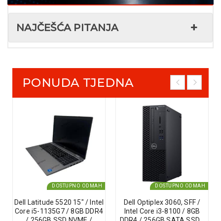
NAJČEŠĆA PITANJA
PONUDA TJEDNA
DOSTUPNO ODMAH
DOSTUPNO ODMAH
Dell Latitude 5520 15″ / Intel
Dell Optiplex 3060, SFF /
Core i5-1135G7 / 8GB DDR4
Intel Core i3-8100 / 8GB
/ 256GB SSD NVME /
DDR4 / 256GB SATA SSD /