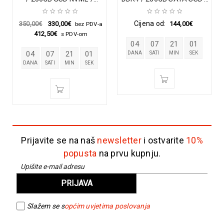
webcam / 1920×1080 / A-
DVD
Cijena od:
350,00
€
330,00
€
144,00
€
bez PDV-a
412,50
€
s PDV-om
04
07
21
01
04
07
21
01
DANA
SATI
MIN
SEK
DANA
SATI
MIN
SEK
Prijavite se na naš
newsletter
i ostvarite
10%
popusta
na prvu kupnju.
Slažem se s
općim uvjetima poslovanja