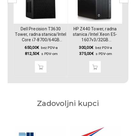
adan
Dell Precision T3630
HP Z440 Tower, radna
HP 
-
Tower, radna stanica/Intel
stanica /Intel Xeon E5-
stan
D/Nvidia
Core i7-8700/64GB
1607v3/32GB
DDR4/256 GB
DDR4/2TB/DVD/Nvidia
DD
650,00
€
300,00
€
3
-a
bez PDV-a
bez PDV-a
SSD/DVD/Quadro P2000
Quadro K2200
SSD/
812,50
€
375,00
€
3
om
s PDV-om
s PDV-om
5GB DDR5
Zadovoljni kupci