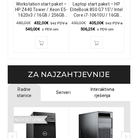
 SFF /
Workstation start paket –
Laptop start paket – HP
POS
F / 8GB
HP Z440 Tower / Xeon E5-
EliteBook 850 G7 15″/ Intel
Elite
D /
1620v3 / 16GB / 256GB
Core i7-10610U / 16GB
/ Inte
 730
SSD / DVD / Nividia
DDR4 / 256GB SSD NVME
RAM /
480,00
€
432,00
€
450,00
€
405,00
€
490,0
z PDV-a
bez PDV-a
bez PDV-a
Quadro K2200 + LCD Dell
/ webcam / 1920×1080 /
Win 1
540,00
€
506,25
€
5
om
s PDV-om
s PDV-om
24″ U2419H + Tipkovnica i
hr / A- + Monitor HP 24″ +
E243i
miš
Tipkovnica i miš
ZA NAJZAHTJEVNIJE
Radne
Interaktivna
Serveri
stanice
rješenja
NEDOSTUPNO