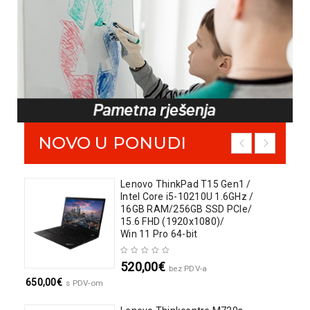
NOVO U PONUDI
itor
Lenovo ThinkPad T15 Gen1 /
Intel Core i5-10210U 1.6GHz /
16GB RAM/256GB SSD PCIe/
15.6 FHD (1920x1080)/
Win 11 Pro 64-bit
520,00
€
bez PDV-a
650,00
€
s PDV-om