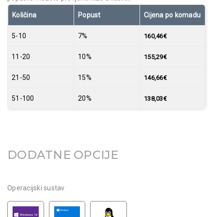
Količina
Popust
Cijena po komadu
5-10
7%
160,46
€
11-20
10%
155,29
€
21-50
15%
146,66
€
51-100
20%
138,03
€
DODATNE OPCIJE
Operacijski sustav