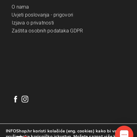
O nama
Uvjeti poslovanja - prigovori
Izjava o privatnosti
Zaštita osobnih podataka GDPR
INFOShop.hr koristi kolačiće (eng. cookies) kako bi vam
pružio bolje korisničko iskustvo. Možete saznat više koje