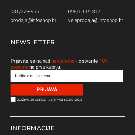
031/328-956
098/19 19 817
prodaja@infoshop.hr
veleprodaja@infoshop.hr
NEWSLETTER
Prijavite se na naš
newsletter
i ostvarite
10%
popusta
na prvu kupnju.
Slažem se s
općim uvjetima poslovanja
INFORMACIJE