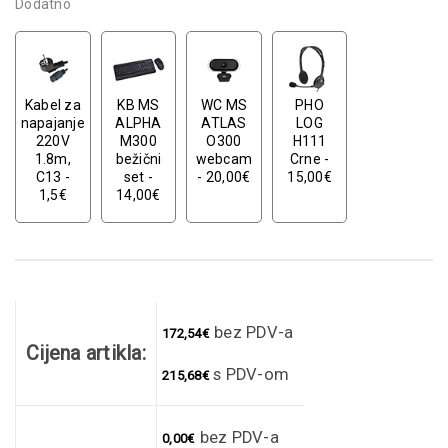
Dodatno
Kabel za
KB MS
WC MS
PHO
napajanje
ALPHA
ATLAS
LOG
220V
M300
O300
H111
1.8m,
bežični
webcam
Crne -
C13 -
set -
- 20,00€
15,00€
1,5€
14,00€
bez PDV-a
172,54
€
Cijena artikla:
s PDV-om
215,68
€
bez PDV-a
0,00
€