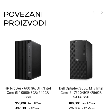
POVEZANI
PROIZVODI
HP ProDesk 600 G6, SFF/Intel
Dell Optiplex 3050, MT/ Intel
Core i5-10500/8GB/240GB
Core i5- 7500/8GB/256GB
SSD
SATA SSD
350,00
€
180,00
€
bez PDV-a
bez PDV-a
437,50
€
225,00
€
s PDV-om
s PDV-om