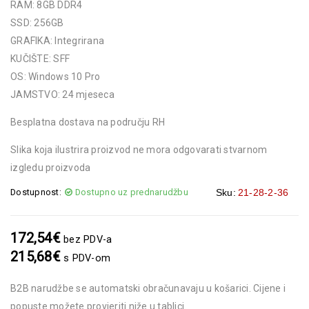
RAM: 8GB DDR4
SSD: 256GB
GRAFIKA: Integrirana
KUČIŠTE: SFF
OS: Windows 10 Pro
JAMSTVO: 24 mjeseca
Besplatna dostava na području RH
Slika koja ilustrira proizvod ne mora odgovarati stvarnom
izgledu proizvoda
Dostupnost:
Dostupno uz prednarudžbu
Sku:
21-28-2-36
172,54
€
bez PDV-a
215,68
€
s PDV-om
B2B narudžbe se automatski obračunavaju u košarici. Cijene i
popuste možete provjeriti niže u tablici.