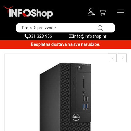
031 328 956
info@infoshop.hr
Besplatna dostava na sve narudžbe.