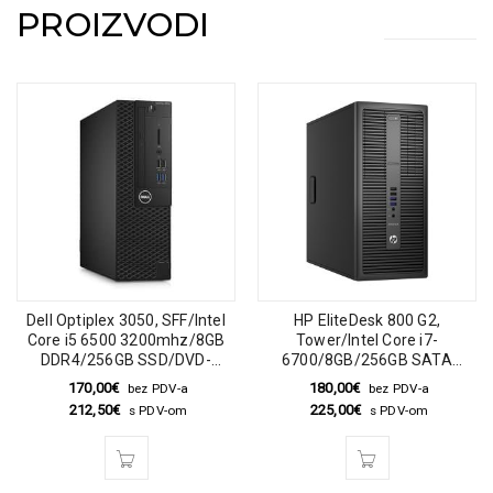
PROIZVODI
Dell Optiplex 3050, SFF/Intel
HP EliteDesk 800 G2,
Core i5 6500 3200mhz/8GB
Tower/Intel Core i7-
DDR4/256GB SSD/DVD-
6700/8GB/256GB SATA
RW/Windows 10 Pro
SSD/DVD
170,00
€
180,00
€
bez PDV-a
bez PDV-a
212,50
€
225,00
€
s PDV-om
s PDV-om