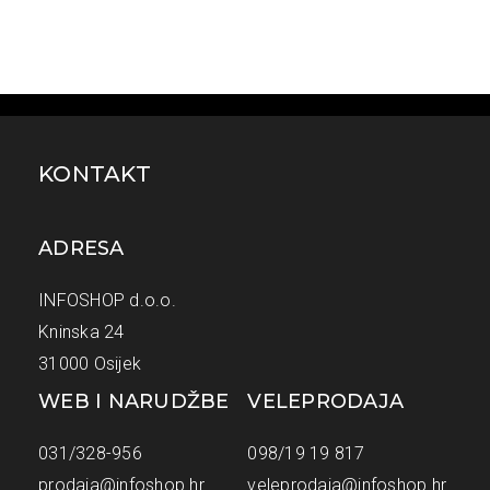
KONTAKT
ADRESA
INFOSHOP d.o.o.
Kninska 24
31000 Osijek
WEB I NARUDŽBE
VELEPRODAJA
031/328-956
098/19 19 817
prodaja@infoshop.hr
veleprodaja@infoshop.hr