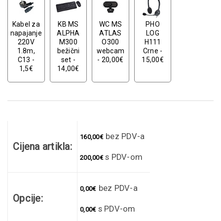
Kabel za
KB MS
WC MS
PHO
napajanje
ALPHA
ATLAS
LOG
220V
M300
O300
H111
1.8m,
bežični
webcam
Crne -
C13 -
set -
- 20,00€
15,00€
1,5€
14,00€
bez PDV-a
160,00
€
Cijena artikla:
s PDV-om
200,00
€
bez PDV-a
0,00
€
Opcije:
s PDV-om
0,00
€