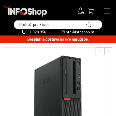
031 328 956
info@infoshop.hr
Besplatna dostava na sve narudžbe.