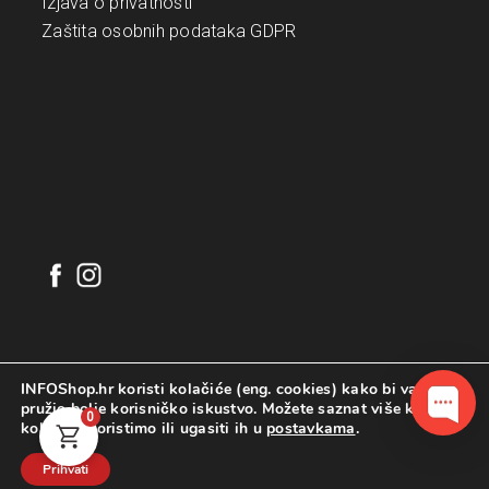
Izjava o privatnosti
Zaštita osobnih podataka GDPR
INFOShop.hr koristi kolačiće (eng. cookies) kako bi vam
pružio bolje korisničko iskustvo. Možete saznat više koje
0
kolačiće koristimo ili ugasiti ih u
postavkama
.
©
2026
. INFOShop.hr. Sva prava pridržana.
Configured by
INFOS Osijek
Prihvati