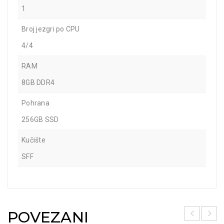
1
Broj jezgri po CPU
4/4
RAM
8GB DDR4
Pohrana
256GB SSD
Kučište
SFF
POVEZANI