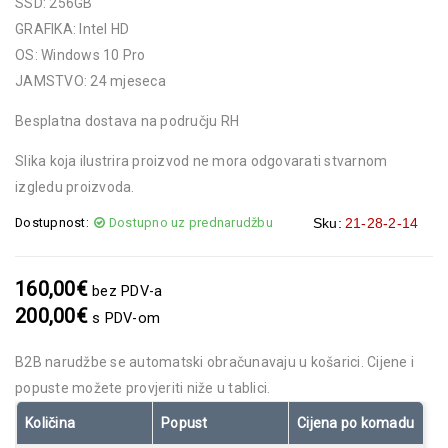
SSD: 256GB
GRAFIKA: Intel HD
OS: Windows 10 Pro
JAMSTVO: 24 mjeseca
Besplatna dostava na području RH
Slika koja ilustrira proizvod ne mora odgovarati stvarnom
izgledu proizvoda.
Dostupnost:
Dostupno uz prednarudžbu
Sku:
21-28-2-14
160,00
€
bez PDV-a
200,00
€
s PDV-om
B2B narudžbe se automatski obračunavaju u košarici. Cijene i
popuste možete provjeriti niže u tablici.
Količina
Popust
Cijena po komadu