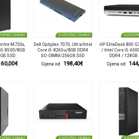
STUPNO ODMAH
DOSTUPNO ODMAH
DOSTUP
entre M720s,
Dell Optiplex 7070, Ultra/Intel
HP EliteDesk 800 G3
 i5-8500/8GB
Core i5-8265u/8GB DDR4
/ Intel Core i5-65
0GB SSD
SO-DIMM/256GB SSD
DDR4 / 128GB
160,00
€
198,40
€
144
Cijena od:
Cijena od:
STUPNO ODMAH
DOSTUPNO ODMAH
DOSTUP