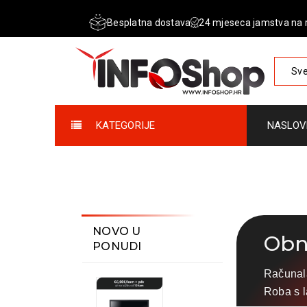
Besplatna dostava
24 mjeseca jamstva na 
Sve
KATEGORIJE
NASLOV
NOVO U
Obno
PONUDI
Računala
Roba s l