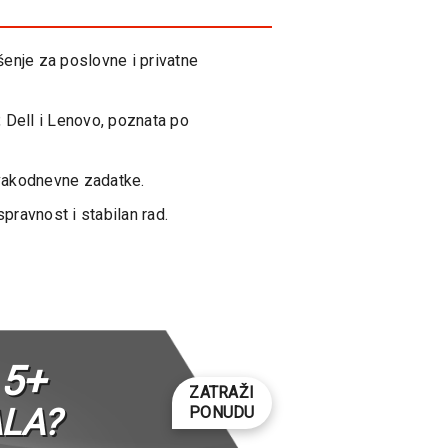
šenje za poslovne i privatne
 Dell i Lenovo, poznata po
svakodnevne zadatke.
pravnost i stabilan rad.
5+
ZATRAŽI
LA?
PONUDU