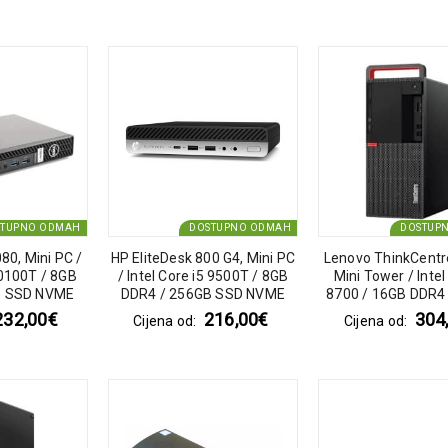
STUPNO ODMAH
DOSTUPNO ODMAH
DOSTUP
080, Mini PC /
HP EliteDesk 800 G4, Mini PC
Lenovo ThinkCent
10100T / 8GB
/ Intel Core i5 9500T / 8GB
Mini Tower / Intel
B SSD NVME
DDR4 / 256GB SSD NVME
8700 / 16GB DDR4
SSD NVM
232,00
€
216,00
€
304
Cijena od:
Cijena od: