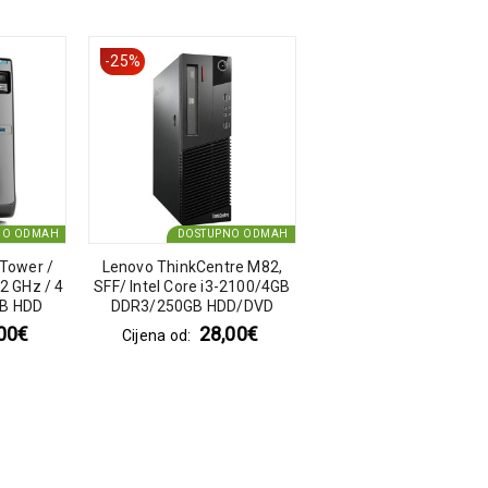
-25%
NO ODMAH
DOSTUPNO ODMAH
 Tower /
Lenovo ThinkCentre M82,
.2 GHz / 4
SFF/ Intel Core i3-2100/4GB
GB HDD
DDR3/250GB HDD/DVD
00
€
28,00
€
Cijena od: