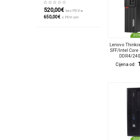
520,00
€
bez PDV-a
650,00
€
s PDV-om
DO
Lenovo Thinkc
SFF/Intel Core
DDR4/24
Cijena od:
DO