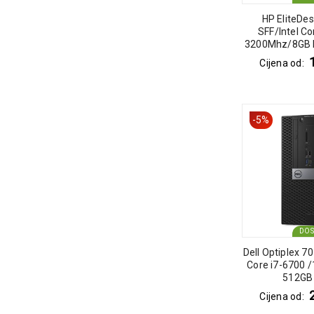
HP EliteDes
SFF/Intel Co
3200Mhz/8GB
SSD SATA/Win
Cijena od:
-5%
DO
Dell Optiplex 70
Core i7-6700 
512GB
Cijena od: