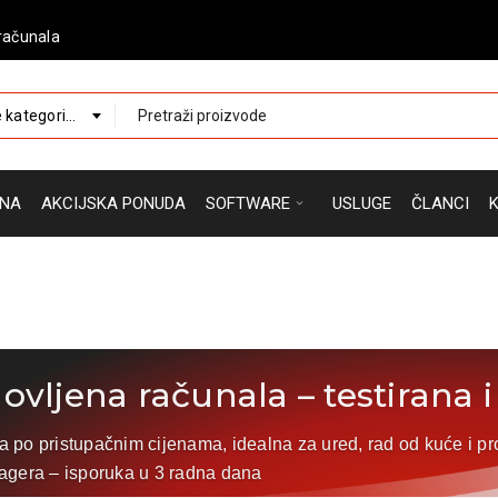
računala
 kategorije
NA
AKCIJSKA PONUDA
SOFTWARE
USLUGE
ČLANCI
vljena računala – testirana i 
 po pristupačnim cijenama, idealna za ured, rad od kuće i pr
agera – isporuka u 3 radna dana