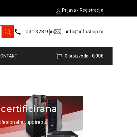
Prijava
/
Registracija
031 328 956
info@infoshop.hr
KONTAKT
0 proizvoda
-
0,00
€
certificirana
ofesionalnu upotrebu.