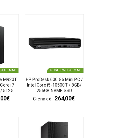
NO ODMAH
DOSTUPNO ODMAH
re M920T
HP ProDesk 600 G6 Mini PC /
 Core i7
Intel Core i5-10500T / 8GB/
 / 512GB
256GB NVME SSD
E
,00
€
264,00
€
Cijena od: