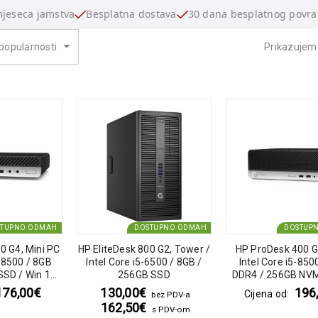
mjeseca jamstva
Besplatna dostava
30 dana besplatnog povra
popularnosti
Prikazujem
STUPNO ODMAH
DOSTUPNO ODMAH
DOSTUP
0 G4, Mini PC
HP EliteDesk 800 G2, Tower /
HP ProDesk 400 G6
5 8500 / 8GB
Intel Core i5-6500 / 8GB /
Intel Core i5-850
SD / Win 11
256GB SSD
DDR4 / 256GB NVM
o
DVD
176,00
€
130,00
€
196
Cijena od:
bez PDV-a
162,50
€
s PDV-om