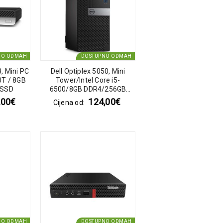
NO ODMAH
DOSTUPNO ODMAH
, Mini PC
Dell Optiplex 5050, Mini
00T / 8GB
Tower/Intel Core i5-
 SSD
6500/8GB DDR4/256GB
NVME SSD/DVD
,00
€
124,00
€
Cijena od:
NO ODMAH
DOSTUPNO ODMAH