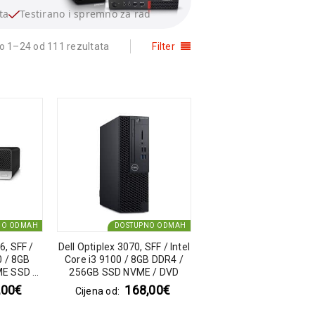
ta
Testirano i spremno za rad
o 1–24 od 111 rezultata
Filter
NO ODMAH
DOSTUPNO ODMAH
, SFF /
Dell Optiplex 3070, SFF / Intel
0 / 8GB
Core i3 9100 / 8GB DDR4 /
E SSD /
256GB SSD NVME / DVD
,00
€
168,00
€
Cijena od: