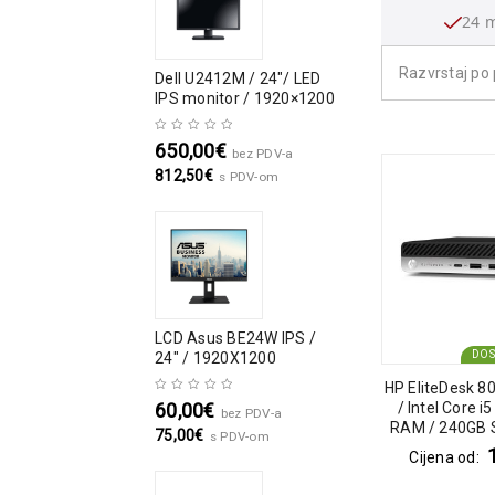
24 
Razvrstaj po 
Dell U2412M / 24″/ LED
IPS monitor / 1920×1200
650,00
€
bez PDV-a
812,50
€
s PDV-om
LCD Asus BE24W IPS /
DO
24" / 1920X1200
HP EliteDesk 80
/ Intel Core i
60,00
€
bez PDV-a
RAM / 240GB S
75,00
€
s PDV-om
Pr
Cijena od: