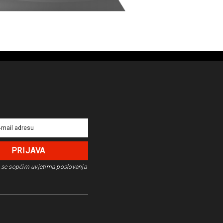
se s
općim uvjetima poslovanja