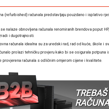
a (refurbished) računala predstavljaju pouzdano i isplativo rje
se nalaze obnovljena računala renomiranih brendova poput HP,
zradi i dugotrajnosti.
vna računala idealna su za uredski rad, rad od kuće, škole i 
unalo prolazi tehničku provjeru kako bi se osigurala potpuna is
 provjerena računala s odličnim omjerom cijene i kvalitete.
TREBAŠ
RAČUNA