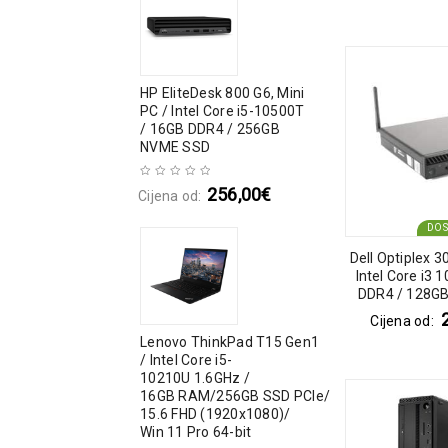
HP EliteDesk 800 G6, Mini
PC / Intel Core i5-10500T
/ 16GB DDR4 / 256GB
NVME SSD
256,00
€
Cijena od:
DO
Dell Optiplex 3
Intel Core i3 
DDR4 / 128G
Cijena od:
Lenovo ThinkPad T15 Gen1
/ Intel Core i5-
10210U 1.6GHz /
16GB RAM/256GB SSD PCIe/
15.6 FHD (1920x1080)/
Win 11 Pro 64-bit