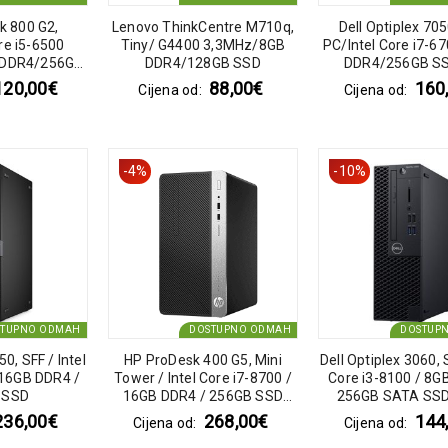
k 800 G2,
Lenovo ThinkCentre M710q,
Dell Optiplex 705
re i5-6500
Tiny/ G4400 3,3MHz/8GB
PC/Intel Core i7-
 DDR4/256GB
DDR4/128GB SSD
DDR4/256GB S
dows 10 Pro
optic/Dell 130
120,00
€
88,00
€
160
Cijena od:
Cijena od:
19.5V/6.7a pin/Wi
Pro
-4%
-10%
STUPNO ODMAH
DOSTUPNO ODMAH
DOSTUP
50, SFF / Intel
HP ProDesk 400 G5, Mini
Dell Optiplex 3060, S
/16GB DDR4 /
Tower / Intel Core i7-8700 /
Core i3-8100 / 8G
 SSD
16GB DDR4 / 256GB SSD
256GB SATA SSD
NVME
236,00
€
268,00
€
144
Cijena od:
Cijena od: