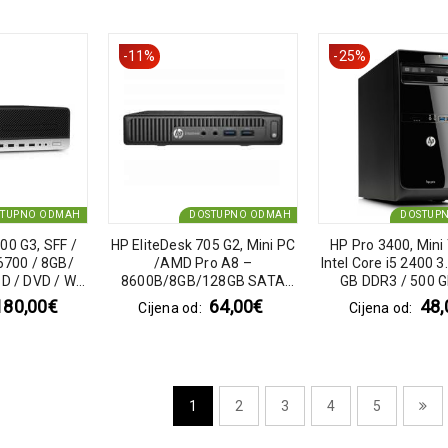
-11%
-25%
STUPNO ODMAH
DOSTUPNO ODMAH
DOSTUP
00 G3, SFF /
HP EliteDesk 705 G2, Mini PC
HP Pro 3400, Mini
 6700 / 8GB/
/AMD Pro A8 –
Intel Core i5 2400 3
 / DVD / Win
8600B/8GB/128GB SATA
GB DDR3 / 500 
ro
SSD
180,00
€
64,00
€
48,
Cijena od:
Cijena od:
1
2
3
4
5