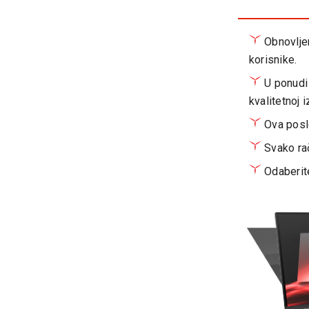
Obnovljen
korisnike.
U ponudi 
kvalitetnoj i
Ova poslo
Svako rač
Odaberite