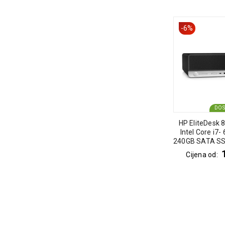
-6%
DO
HP EliteDesk 8
Intel Core i7-
240GB SATA SSD
10 P
Cijena od: