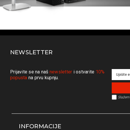
NEWSLETTER
Prijavite se na naš
newsletter
i ostvarite
10%
popusta
na prvu kupnju.
Slažem 
INFORMACIJE