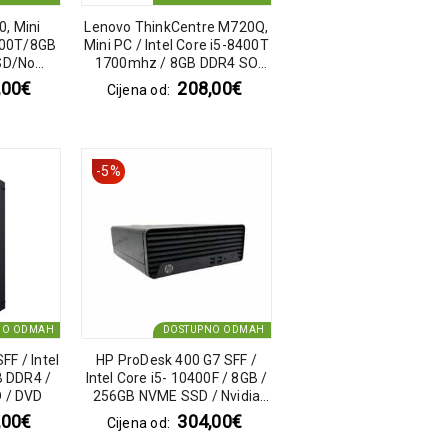
0, Mini
Lenovo ThinkCentre M720Q,
6700T/8GB
Mini PC / Intel Core i5-8400T
SD/No
1700mhz / 8GB DDR4 SO
watt
DIMM / 256GB SSD / No optic
,00
€
208,00
€
Cijena od:
ndows 10
/ Lenovo 90watt 20V / 4.5a
round
-5%
NO ODMAH
DOSTUPNO ODMAH
FF / Intel
HP ProDesk 400 G7 SFF /
B DDR4 /
Intel Core i5- 10400F / 8GB /
 / DVD
256GB NVME SSD / Nvidia
GeForce GT 730 2GB
,00
€
304,00
€
Cijena od: