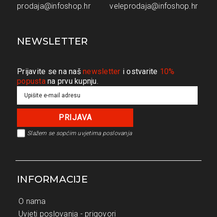
prodaja@infoshop.hr
veleprodaja@infoshop.hr
NEWSLETTER
Prijavite se na naš
newsletter
i ostvarite
10%
popusta
na prvu kupnju.
Slažem se s
općim uvjetima poslovanja
INFORMACIJE
O nama
Uvjeti poslovanja - prigovori