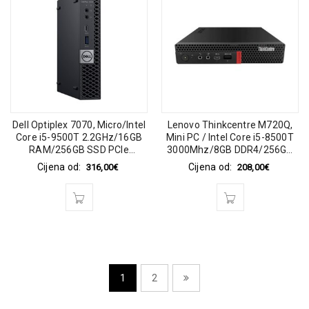
Dell Optiplex 7070, Micro/Intel
Lenovo Thinkcentre M720Q,
Core i5-9500T 2.2GHz/16GB
Mini PC / Intel Core i5-8500T
RAM/256GB SSD PCIe
3000Mhz/8GB DDR4/256GB
WiFi/BT/Intel UHD
SSD/No optic/Lenovo 65Watt
Cijena od:
Cijena od:
316,00
€
208,00
€
Graphics/Win 11 Pro 64-bit
20V
1
2