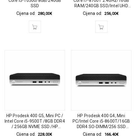
Core i5-10500/8GB/240GB
Core i7-8700T 2.4GHz/16GB
SSD
RAM/240GB SSD/Intel UHD
Graphics/Win 11 Pro 64-bit
Cijena od:
Cijena od:
280,00
€
256,00
€
HP Prodesk 400 G5, Mini PC /
HP Prodesk 400 G4, Mini
Intel Core i5-9500T /8GB DDR4
PC/Intel Core i5-8600T/16GB
/ 256GB NVME SSD /HP
DDR4 SO-DIMM/256 SSD
90Watt 19v / 4.7a pin
NVME
Cijena od:
Cijena od:
228,00
€
166,40
€