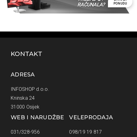
PONUDU
RAČUNALA?
KONTAKT
ADRESA
INFOSHOP d.o.o.
Kninska 24
31000 Osijek
WEB I NARUDŽBE
VELEPRODAJA
031/328-956
098/19 19 817