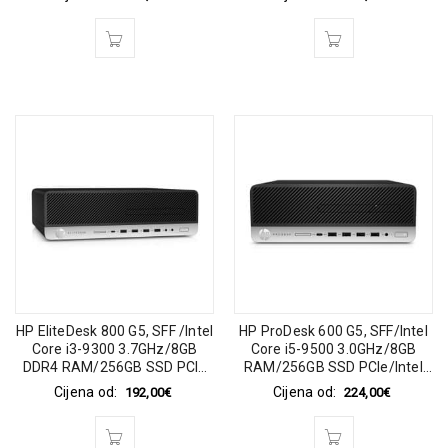
HP EliteDesk 800 G5, SFF /Intel
HP ProDesk 600 G5, SFF/Intel
Core i3-9300 3.7GHz/8GB
Core i5-9500 3.0GHz/8GB
DDR4 RAM/256GB SSD PCIe
RAM/256GB SSD PCIe/Intel
/Intel UHD Graphics/Win 11
UHD Graphics/Win 11 Pro 64-
Cijena od:
Cijena od:
192,00
€
224,00
€
Pro 64-bit
bit