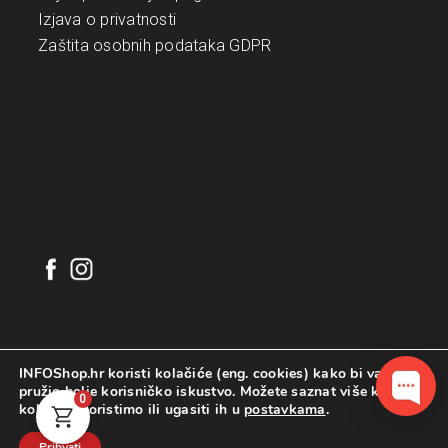
Izjava o privatnosti
Zaštita osobnih podataka GDPR
INFOShop.hr koristi kolačiće (eng. cookies) kako bi vam
pružio bolje korisničko iskustvo. Možete saznat više koje
0
kolačiće koristimo ili ugasiti ih u
postavkama
.
©
2026
. INFOShop.hr. Sva prava pridržana.
Configured by
INFOS Osijek
Prihvati