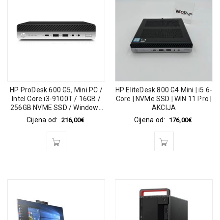
HP ProDesk 600 G5, Mini PC /
HP EliteDesk 800 G4 Mini | i5 6-
Intel Core i3-9100T / 16GB /
Core | NVMe SSD | WIN 11 Pro |
256GB NVME SSD / Windows
AKCIJA
11 Pro
Cijena od:
Cijena od:
216,00
€
176,00
€