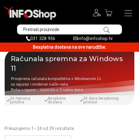
031 328 956
info@infoshop.hr
Besplatna dostava na sve narudžbe.
Računala spremna za Windows
11
Provjerena računala kompatibilna s Windowsom 11
za siguran i moderan način rada.
Roba s lagera – isporuka u 3 radna dana
24 mjeseca
Besplatna
30 dana besplatnog
jamstva
dostava
povrata
Prikazujemo 1–24 od 39 rezultata