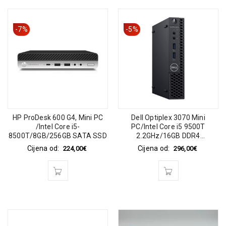
-7%
-5%
HP ProDesk 600 G4, Mini PC
Dell Optiplex 3070 Mini
/Intel Core i5-
PC/Intel Core i5 9500T
8500T/8GB/256GB SATA SSD
2.2GHz/16GB DDR4
RAM/256GB SSD
Cijena od:
Cijena od:
224,00
€
296,00
€
NVME/WIFI/BT/Intel UHD
Graphics