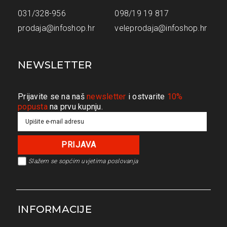
031/328-956
098/19 19 817
prodaja@infoshop.hr
veleprodaja@infoshop.hr
NEWSLETTER
Prijavite se na naš
newsletter
i ostvarite
10%
popusta
na prvu kupnju.
Slažem se s
općim uvjetima poslovanja
INFORMACIJE