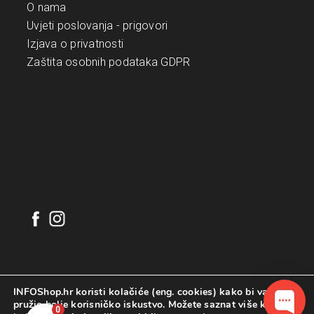
O nama
Uvjeti poslovanja - prigovori
Izjava o privatnosti
Zaštita osobnih podataka GDPR
INFOShop.hr koristi kolačiće (eng. cookies) kako bi vam
pružio bolje korisničko iskustvo. Možete saznat više koje
0