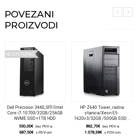
POVEZANI
PROIZVODI
NEDOSTUPNO
Dell Precision 3440,SFF/Intel
HP Z640 Tower, radna
Core i7-10700/32GB/256GB
stanica/Xeon E5-
NVME SSD+1TB HDD
1620v3/32GB /500GB SSD +
2TB HDD/DVD/M4000
550,00
€
862,70
€
bez PDV-a
bez PDV-a
/Windows 10 Pro MAR
687,50
€
1.078,38
€
s PDV-om
s PDV-om