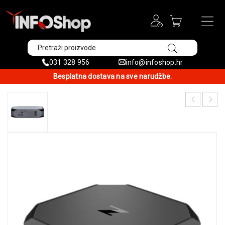
031 328 956
info@infoshop.hr
Besplatna dostava na sve narudžbe.