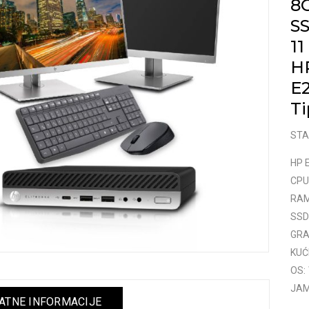
8
S
11
HP
E2
Ti
STA
HP E
CPU:
RAM
SSD
GRAF
KUĆ
OS:
JAM
TNE INFORMACIJE