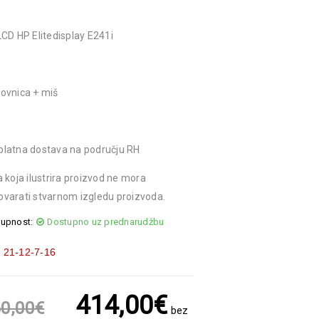
LCD HP Elitedisplay E241i
ovnica + miš
platna dostava na području RH
a koja ilustrira proizvod ne mora
varati stvarnom izgledu proizvoda.
upnost:
Dostupno uz prednarudžbu
:
21-12-7-16
414,00
€
0,00
€
bez