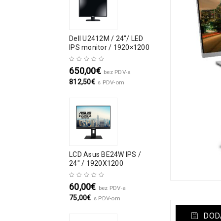
Dell U2412M / 24″/ LED
IPS monitor / 1920×1200
650,00
€
bez PDV-a
812,50
€
s PDV-om
LCD Asus BE24W IPS /
24" / 1920X1200
60,00
€
bez PDV-a
75,00
€
s PDV-om
DODA