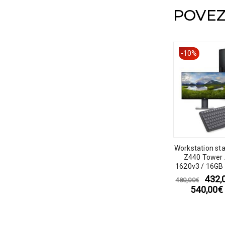
POVEZ
-10%
-10%
sk 400 G7 SFF /
Laptop start paket – HP
Workstation sta
5- 10400F / 8GB /
EliteBook 850 G7 15″/ Intel
Z440 Tower 
ME SSD / Nvidia
Core i7-10610U / 16GB DDR4
1620v3 / 16GB
e GT 730 2GB
/ 256GB SSD NVME /
/ DVD / Nividia
04,00
€
405,00
€
432,
450,00
€
480,00
€
bez PDV-a
bez PDV-a
webcam / 1920×1080 / hr /
+ LCD Dell 2
00
€
506,25
€
540,00
€
s PDV-om
s PDV-om
A- + Monitor HP 24″ +
Tipkovnic
Tipkovnica i miš