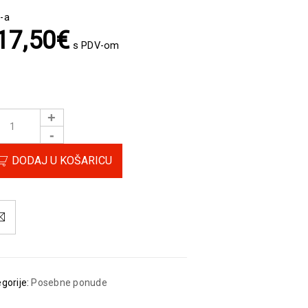
-a
17,50
€
s PDV-om
DODAJ U KOŠARICU
gorije:
Posebne ponude