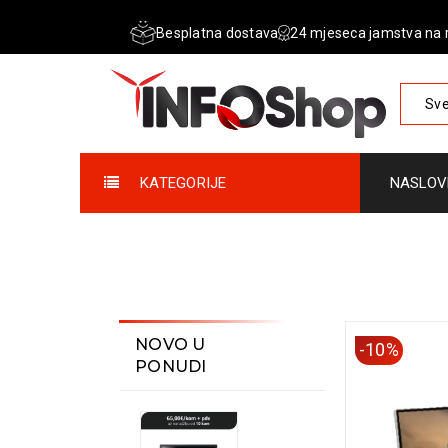
Besplatna dostava
24 mjeseca jamstva na 
Sve
KATEGORIJE
NASLOV
NOVO U
-10%
PONUDI