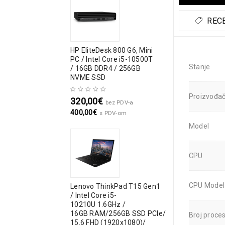
RECE
HP EliteDesk 800 G6, Mini
PC / Intel Core i5-10500T
Stanje
/ 16GB DDR4 / 256GB
NVME SSD
Proizvođa
320,00
€
bez PDV-a
400,00
€
s PDV-om
Model
CPU
CPU Model
Lenovo ThinkPad T15 Gen1
/ Intel Core i5-
10210U 1.6GHz /
16GB RAM/256GB SSD PCIe/
Broj proce
15.6 FHD (1920x1080)/