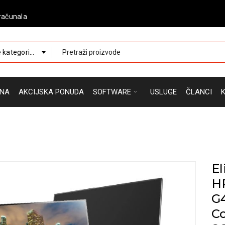
računala
 kategorije
NA
AKCIJSKA PONUDA
SOFTWARE
USLUGE
ČLANCI
El
HP
G4
Co