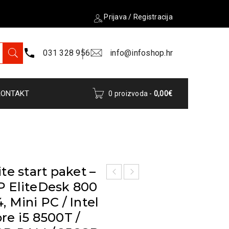
Prijava
/
Registracija
031 328 956
info@infoshop.hr
KONTAKT
0 proizvoda
-
0,00
€
ite start paket –
 EliteDesk 800
, Mini PC / Intel
re i5 8500T /