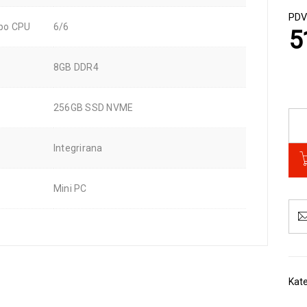
PDV
 po CPU
6/6
5
8GB DDR4
256GB SSD NVME
Integrirana
Mini PC
Kate