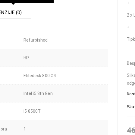
+
NZIJE (0)
2 x 
+
Tipk
Refurbished
č
HP
Bes
Slik
Elitedesk 800 G4
odgo
Intel i5 8th Gen
Dost
Sku
i5 8500T
46
sora
1