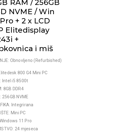
GB RAM / 256GB
SD NVME / Win
 Pro + 2 x LCD
 Elitedisplay
43i +
pkovnica i miš
NJE: Obnovljeno (Refurbished)
litedesk 800 G4 Mini PC
 Intel i5 8500t
: 8GB DDR4
: 256GB NVME
IKA: Integrirana
IŠTE: Mini PC
 Windows 11 Pro
STVO: 24 mjeseca