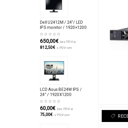
Dell U2412M / 24″/ LED
IPS monitor / 1920×1200
650,00
€
bez PDV-a
812,50
€
s PDV-om
LCD Asus BE24W IPS /
24" / 1920X1200
60,00
€
bez PDV-a
75,00
€
s PDV-om
RECE