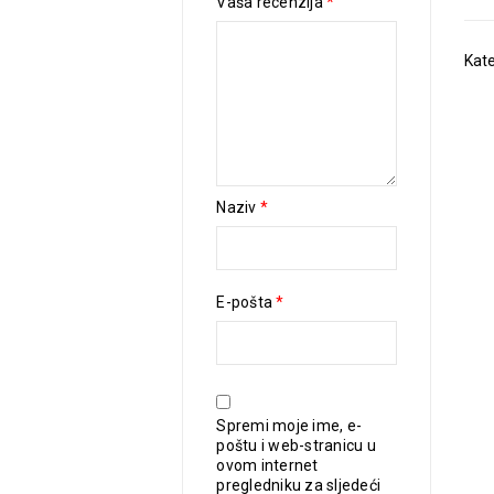
Vaša recenzija
*
Kate
Naziv
*
E-pošta
*
Spremi moje ime, e-
poštu i web-stranicu u
ovom internet
pregledniku za sljedeći