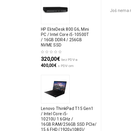
Još nema r
HP EliteDesk 800 G6, Mini
PC / Intel Core i5-10500T
/ 16GB DDR4 / 256GB
NVME SSD
320,00
€
bez PDV-a
400,00
€
s PDV-om
Lenovo ThinkPad T15 Gen1
/ Intel Core i5-
10210U 1.6GHz /
16GB RAM/256GB SSD PCIe/
15.6 FHD (1920x1080)/