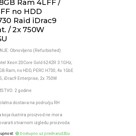
28GB Ram 4LFF /
SFF no HDD
30 Raid iDrac9
t. / 2x 750W
SU
NJE: Obnovljeno (Refurbished)
ntel Xeon 20Core Gold 6242R 3.1GHz,
GB Ram, no HDD, PERC H730, 4x 1GbE
, iDrac9 Enterprise, 2x 750W
STVO: 2 godine
platna dostava na području RH
a koja ilustrira proizvod ne mora
varati stvarnom izgledu proizvoda.
upnost:
Dostupno uz prednarudžbu