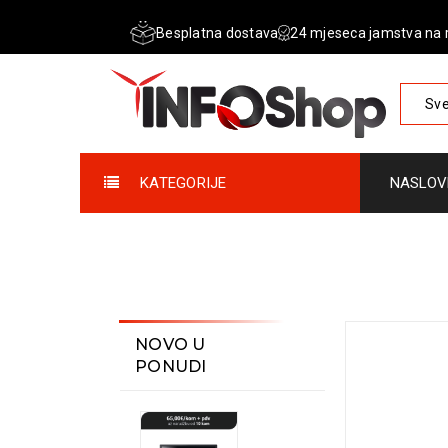
Besplatna dostava
24 mjeseca jamstva na 
Sve
KATEGORIJE
NASLOV
NOVO U
PONUDI