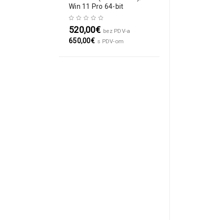
Win 11 Pro 64-bit
520,00
€
bez PDV-a
650,00
€
s PDV-om