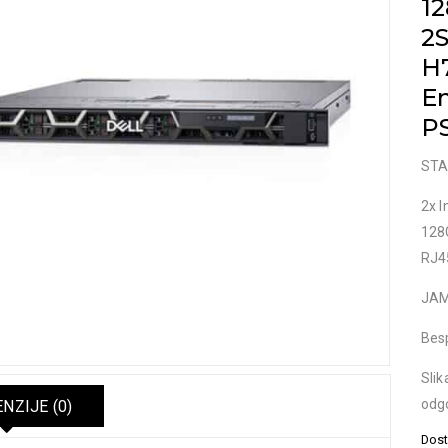
1
2
H7
En
P
STA
2x I
128
RJ45
JAM
Bes
Slik
odgo
NZIJE (0)
Dost