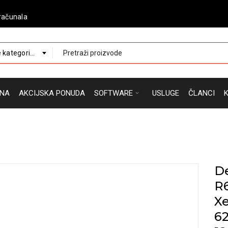
računala
 kategorije
NA
AKCIJSKA PONUDA
SOFTWARE
USLUGE
ČLANCI
D
R6
Xe
62