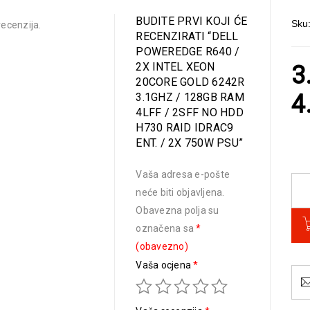
BUDITE PRVI KOJI ĆE
Sku
ecenzija.
RECENZIRATI “DELL
POWEREDGE R640 /
2X INTEL XEON
3
20CORE GOLD 6242R
4
3.1GHZ / 128GB RAM
4LFF / 2SFF NO HDD
H730 RAID IDRAC9
ENT. / 2X 750W PSU”
Vaša adresa e-pošte
neće biti objavljena.
Obavezna polja su
označena sa
*
(obavezno)
Vaša ocjena
*