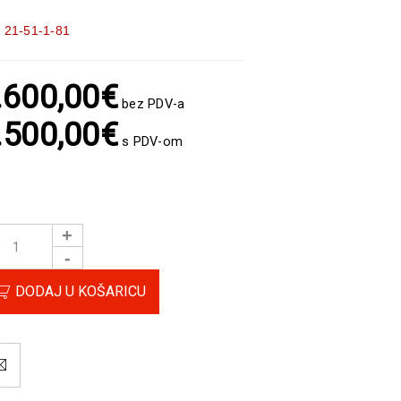
:
21-51-1-81
.600,00
€
bez PDV-a
.500,00
€
s PDV-om
DODAJ U KOŠARICU