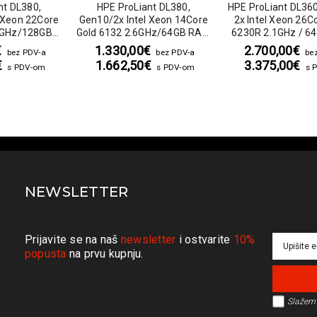
nt DL380,
HPE ProLiant DL380,
HPE ProLiant DL36
 Xeon 22Core
Gen10/2x Intel Xeon 14Core
2x Intel Xeon 26C
1GHz/128GB
Gold 6132 2.6GHz/64GB RAM
6230R 2.1GHz / 6
 + 8SFF U.2
8SFF SATA + 8SFF U.2
8SFF / no HDD / P40
€
1.330,00
€
2.700,00
€
bez PDV-a
bez PDV-a
be
HDD S100i
NVMe/Bay 0HDD S100i
2x 500W
€
1.662,50
€
3.375,00
€
s PDV-om
s PDV-om
s 
 500W
RAID/2x 500W
NEWSLETTER
Prijavite se na naš
newsletter
i ostvarite
10%
popusta
na prvu kupnju.
Slažem 