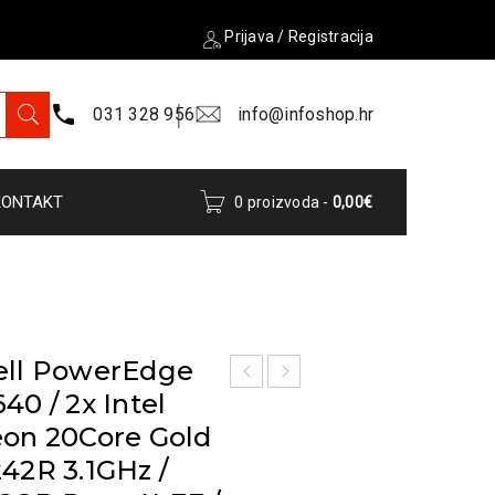
Prijava
/
Registracija
031 328 956
info@infoshop.hr
KONTAKT
0 proizvoda
-
0,00
€
ell PowerEdge
40 / 2x Intel
on 20Core Gold
42R 3.1GHz /