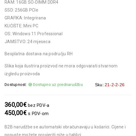
RAM: 16GB SO-DIMM DDR4
SSD: 256GB PCIe
GRAFIKA: Integrirana
KUĆIŠTE: Mini PC
OS: Windows 11 Professional
JAMSTVO: 24 mjeseca
Besplatna dostava na području RH
Slika koja ilustrira proizvod ne mora odgovarati stvarnom
izgledu proizvoda
Dostupnost:
Dostupno uz prednarudžbu
Sku:
21-2-2-26
360,00
€
bez PDV-a
450,00
€
s PDV-om
B2B narudžbe se automatski obračunavaju u košarici. Cijene i
popuste možete provjeriti niže u tablici.