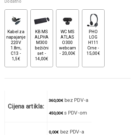
Dodatno
Kabel za
KB MS
WC MS
PHO
napajanje
ALPHA
ATLAS
LOG
220V
M300
O300
H111
1.8m,
bežični
webcam
Crne -
C13 -
set -
- 20,00€
15,00€
1,5€
14,00€
bez PDV-a
360,00
€
Cijena artikla:
s PDV-om
450,00
€
bez PDV-a
0,00
€