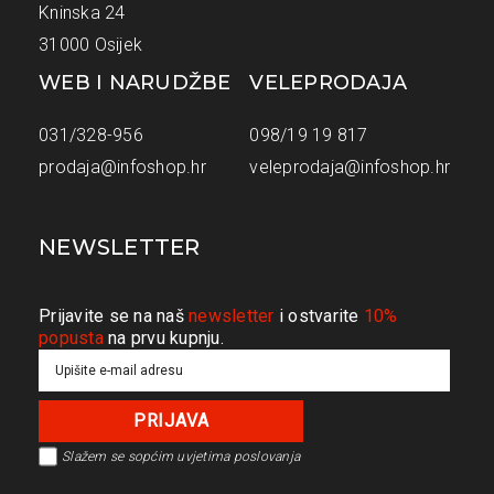
Kninska 24
31000 Osijek
WEB I NARUDŽBE
VELEPRODAJA
031/328-956
098/19 19 817
prodaja@infoshop.hr
veleprodaja@infoshop.hr
NEWSLETTER
Prijavite se na naš
newsletter
i ostvarite
10%
popusta
na prvu kupnju.
Slažem se s
općim uvjetima poslovanja