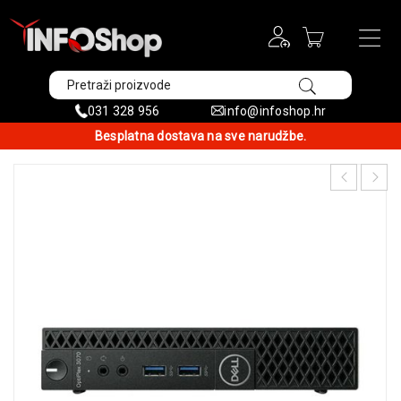
031 328 956
info@infoshop.hr
Besplatna dostava na sve narudžbe.