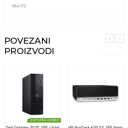
Mini PC
POVEZANI
PROIZVODI
DOSTUPNO ODMAH
Dell Optiplex 3070, SFF / Intel
HP ProDesk 600 G3, SFF/Intel