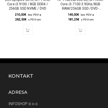
Core i3 9100 / 8GB DDR4 /
Core i3-7100 3.9GHz/8GB
256GB SSD NVME / DVD
RAM/256GB SSD /DVD-
RW/Win 10 Pro
210,00
€
145,00
€
bez PDV-a
bez PDV-a
262,50
€
181,25
€
s PDV-om
s PDV-om
KONTAKT
ADRESA
INFOSHOP d.o.o.