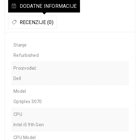
DODATNE INFORMACIJE
RECENZIJE (0)
Stanje
Refurbished
Proizvođač
Dell
Model
Optiplex 3070
CPU
Intel i5 9th Gen
CPU Model