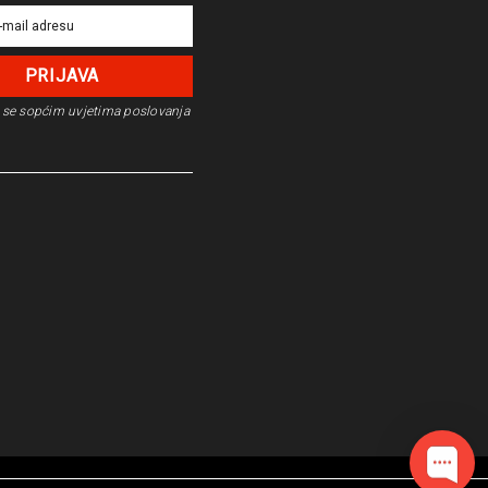
se s
općim uvjetima poslovanja