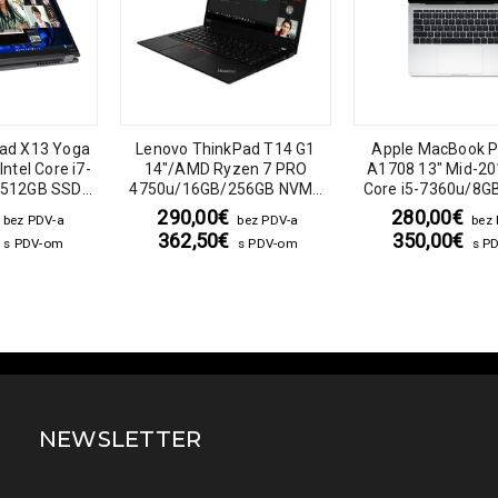
ad X13 Yoga
Lenovo ThinkPad T14 G1
Apple MacBook P
el Core i7-
14″/AMD Ryzen 7 PRO
A1708 13″ Mid-20
/512GB SSD
4750u/16GB/256GB NVME
Core i5-7360u/8G
/1920×1200
SSD/webcam/1920×1080
NVME
290,00
€
280,00
€
bez PDV-a
bez PDV-a
bez
SSD/webcam/256
362,50
€
350,00
€
s PDV-om
s PDV-om
s P
NEWSLETTER