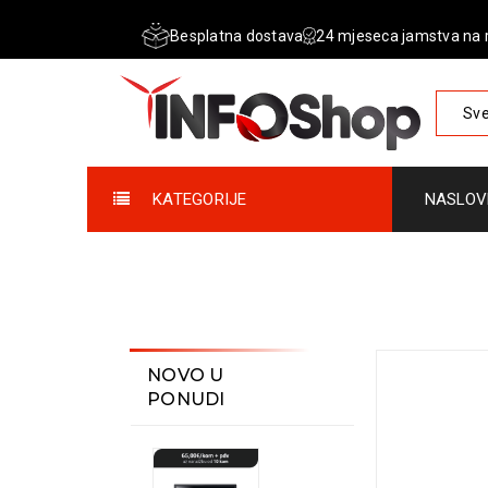
Besplatna dostava
24 mjeseca jamstva na 
Sve
KATEGORIJE
NASLOV
NOVO U
PONUDI