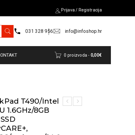
Prijava
/
Registracija
031 328 956
info@infoshop.hr
KONTAKT
0 proizvoda
-
0,00
€
kPad T490/Intel
5U 1.6GHz/8GB
 SSD
yCARE+,