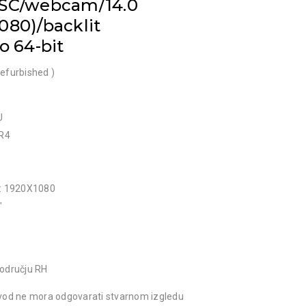
/SC/webcam/14.0
080)/backlit
o 64-bit
efurbished )
U
R4
 1920X1080
″
odručju RH
oizvod ne mora odgovarati stvarnom izgledu