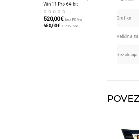
Win 11 Pro 64-bit
Grafika
520,00
€
bez PDV-a
650,00
€
s PDV-om
Veličina z
Rezolucija
POVEZ