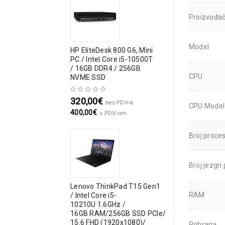
Proizvođa
Model
HP EliteDesk 800 G6, Mini
PC / Intel Core i5-10500T
/ 16GB DDR4 / 256GB
CPU
NVME SSD
320,00
€
bez PDV-a
CPU Model
400,00
€
s PDV-om
Broj proce
Broj jezgri
Lenovo ThinkPad T15 Gen1
RAM
/ Intel Core i5-
10210U 1.6GHz /
16GB RAM/256GB SSD PCIe/
15.6 FHD (1920x1080)/
Pohrana