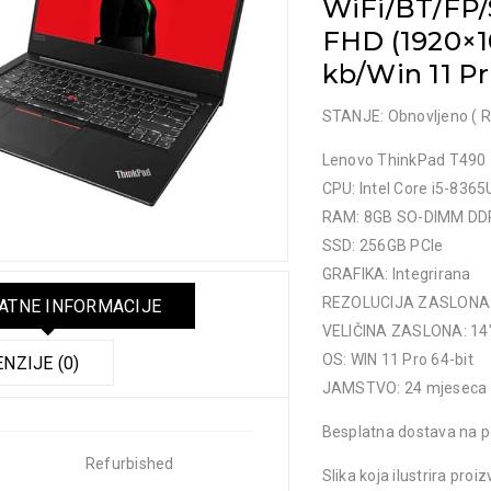
WiFi/BT/FP
FHD (1920×1
kb/Win 11 Pr
STANJE: Obnovljeno ( R
Lenovo ThinkPad T490
CPU: Intel Core i5-8365
RAM: 8GB SO-DIMM DD
SSD: 256GB PCIe
GRAFIKA: Integrirana
REZOLUCIJA ZASLONA:
TNE INFORMACIJE
VELIČINA ZASLONA: 14
OS: WIN 11 Pro 64-bit
NZIJE (0)
JAMSTVO: 24 mjeseca
Besplatna dostava na p
Refurbished
Slika koja ilustrira pr