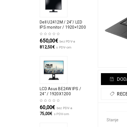
Dell U2412M / 24″/ LED
IPS monitor / 1920×1200
650,00
€
bez PDV-a
812,50
€
s PDV-om
DODA
LCD Asus BE24W IPS /
RECE
24" / 1920X1200
60,00
€
bez PDV-a
75,00
€
s PDV-om
Stanje