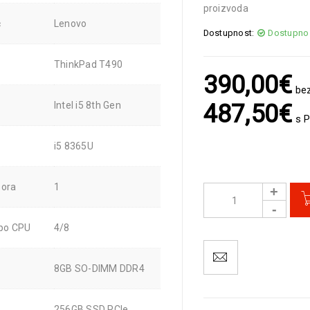
proizvoda
č
Lenovo
Dostupnost:
Dostupno
ThinkPad T490
390,00
€
be
Intel i5 8th Gen
487,50
€
s 
i5 8365U
sora
1
 po CPU
4/8
8GB SO-DIMM DDR4
256GB SSD PCIe