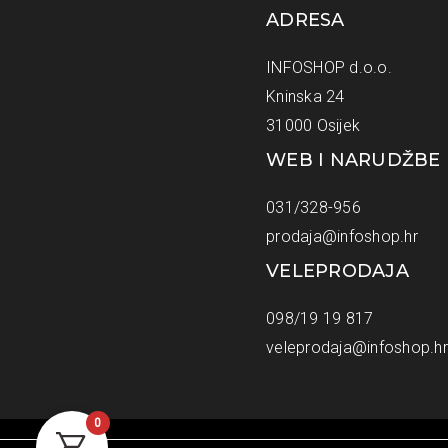
ADRESA
INFOSHOP d.o.o.
Kninska 24
31000 Osijek
WEB I NARUDŽBE
031/328-956
prodaja@infoshop.hr
VELEPRODAJA
098/19 19 817
veleprodaja@infoshop.hr
0