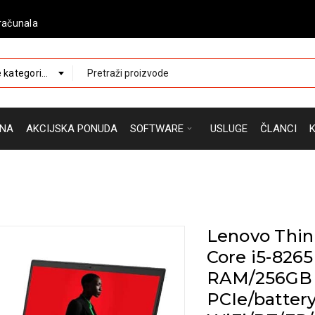
računala
 kategorije
NA
AKCIJSKA PONUDA
SOFTWARE
USLUGE
ČLANCI
Lenovo Thin
Core i5-826
RAM/256GB
PCIe/batter