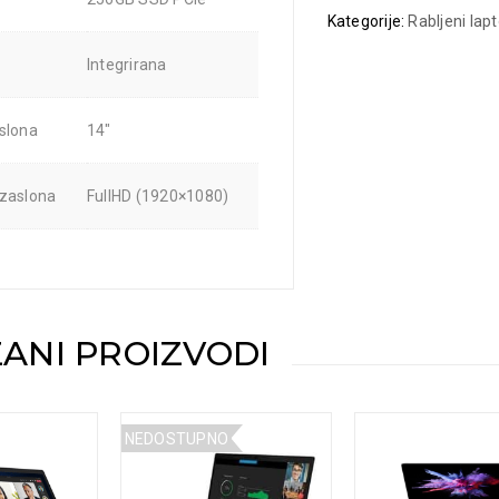
Kategorije:
Rabljeni lapt
Integrirana
aslona
14"
 zaslona
FullHD (1920×1080)
ANI PROIZVODI
NEDOSTUPNO