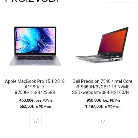
Apple MacBook Pro 15.1 2018.
Dell Precision 7540 /Intel Core
A1990/ i7-
i9-9880H/32GB/1TB NVME
8750H/16GB/256GB
SSD/webcam/3840×2160/Nvidi
SSD/webcam
Quadro T2000
450,00
€
950,00
€
bez PDV-a
bez PDV-a
562,50
€
1.187,50
€
s PDV-om
s PDV-om