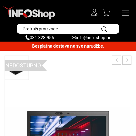
031 328 956
info@infoshop.hr
Besplatna dostava na sve narudžbe.
NEDOSTUPNO