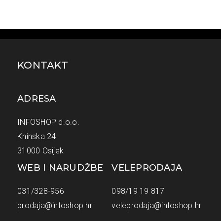
KONTAKT
ADRESA
INFOSHOP d.o.o.
Kninska 24
31000 Osijek
WEB I NARUDŽBE
VELEPRODAJA
031/328-956
098/19 19 817
prodaja@infoshop.hr
veleprodaja@infoshop.hr