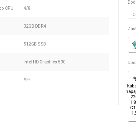
Dod
 po CPU
4/8
32GB DDR4
Zašt
512GB SSD
Intel HD Graphics 530
Dod
SFF
Kabe
napa
22
1.
C1
1,