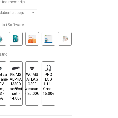
atna memorija
ita i Software
atno
l za
KB MS
WC MS
PHO
janje
ALPHA
ATLAS
LOG
0V
M300
O300
H111
8m,
bežični
webcam
Crne -
3 -
set -
- 20,00€
15,00€
5€
14,00€