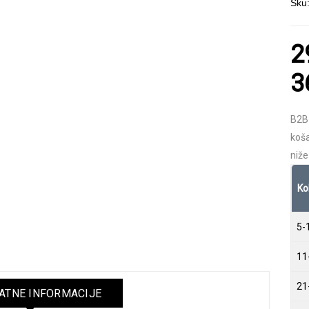
Sku
2
3
B2B
koša
niže
Ko
5-
11
21
TNE INFORMACIJE