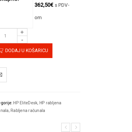
362,50
€
s PDV-
om
DODAJ U KOŠARICU
gorije:
HP EliteDesk
,
HP rabljena
unala
,
Rabljena računala