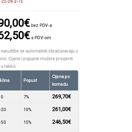
:
21-28-2-71
90,00
€
bez PDV-a
62,50
€
s PDV-om
 narudžbe se automatski obračunavaju u
rici. Cijene i popuste možete provjeriti
 u tablici.
Cijena po
ličina
Popust
komadu
269,70
€
10
7%
261,00
€
-20
10%
246,50
€
-50
15%