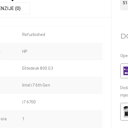
51
NZIJE (0)
D
Refurbished
č
HP
Oper
Elitedesk 800 G3
Intel i7 6th Gen
Dod
mje
i7 6700
sora
1