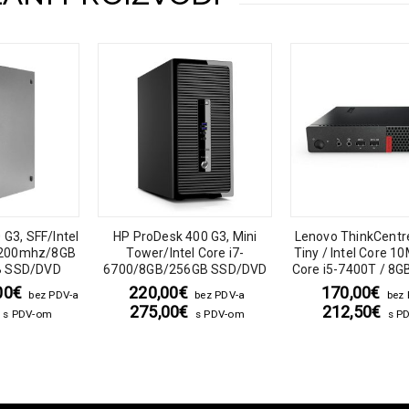
G3, SFF/Intel
HP ProDesk 400 G3, Mini
Lenovo ThinkCentr
3200mhz/8GB
Tower/Intel Core i7-
Tiny / Intel Core 10
B SSD/DVD
6700/8GB/256GB SSD/DVD
Core i5-7400T / 8G
SSD
00
€
220,00
€
170,00
€
bez PDV-a
bez PDV-a
bez
275,00
€
212,50
€
s PDV-om
s PDV-om
s P