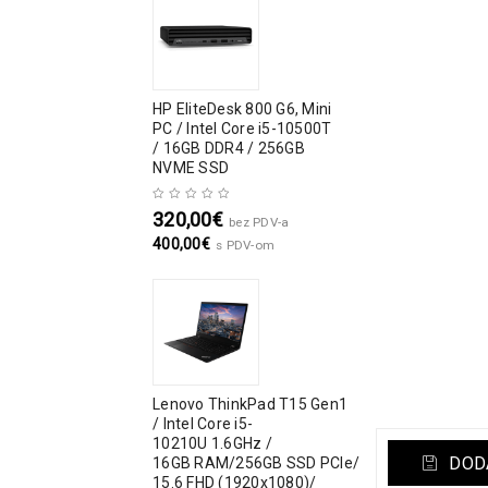
HP EliteDesk 800 G6, Mini
PC / Intel Core i5-10500T
/ 16GB DDR4 / 256GB
NVME SSD
320,00
€
bez PDV-a
400,00
€
s PDV-om
Lenovo ThinkPad T15 Gen1
/ Intel Core i5-
10210U 1.6GHz /
DODA
16GB RAM/256GB SSD PCIe/
15.6 FHD (1920x1080)/