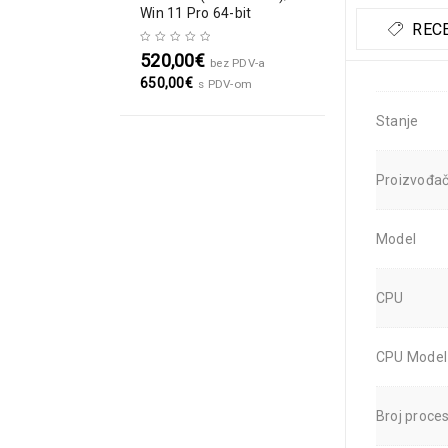
Win 11 Pro 64-bit
RECE
520,00
€
bez PDV-a
650,00
€
s PDV-om
Stanje
Proizvođa
Model
CPU
CPU Model
Broj proce