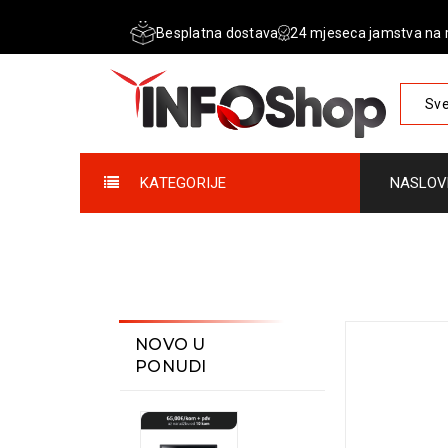
Besplatna dostava
24 mjeseca jamstva na 
Sve
KATEGORIJE
NASLOV
NOVO U
PONUDI