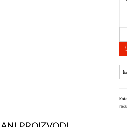
Kate
rač
ANI PROIZVODI