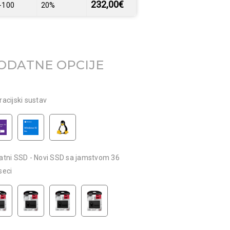
232,00
€
-100
20%
ODATNE OPCIJE
acijski sustav
atni SSD - Novi SSD sa jamstvom 36
seci