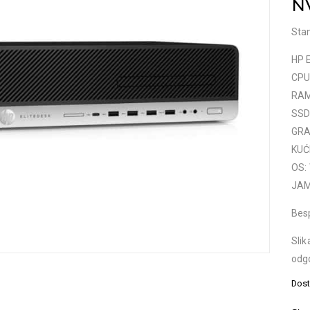
N
Stan
HP E
CPU:
RAM
SSD
GRAF
KUĆ
OS:
JAM
Bes
Slik
odg
Dost