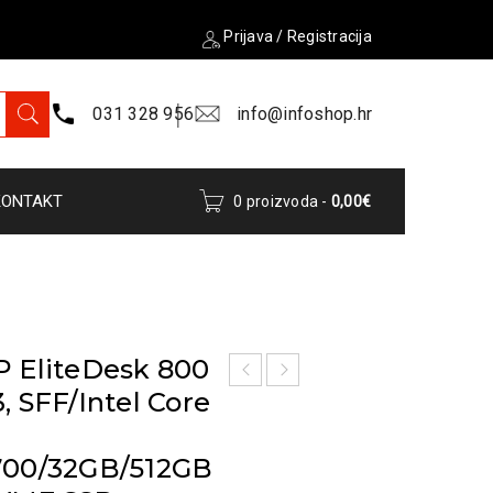
Prijava
/
Registracija
031 328 956
info@infoshop.hr
KONTAKT
0 proizvoda
-
0,00
€
 EliteDesk 800
, SFF/Intel Core
-
700/32GB/512GB