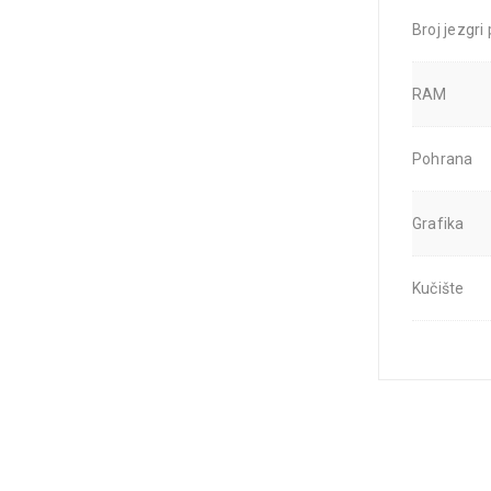
Broj jezgri
RAM
Pohrana
Grafika
Kučište