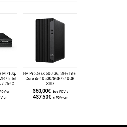
e M710q,
HP ProDesk 600 G6, SFF/Intel
Lenovo ThinkCentre M
MR / Intel
Core i5-10500/8GB/240GB
Tiny 10RS/Intel Core 
B / 256GB
SSD
8500T/16GB DDR4/2
SSD
350,00
€
270,00
€
 PDV-a
bez PDV-a
bez PDV-
437,50
€
337,50
€
DV-om
s PDV-om
s PDV-o