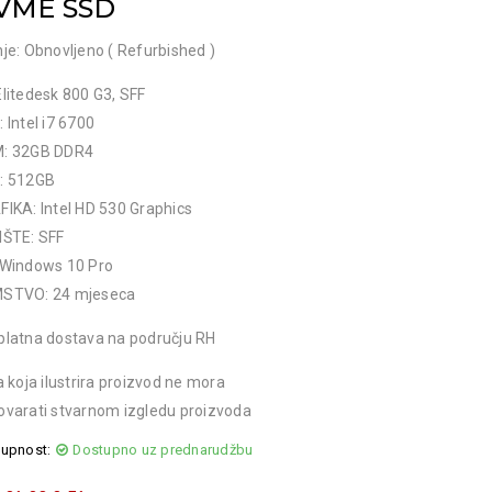
VME SSD
je: Obnovljeno ( Refurbished )
litedesk 800 G3, SFF
 Intel i7 6700
: 32GB DDR4
: 512GB
IKA: Intel HD 530 Graphics
IŠTE: SFF
 Windows 10 Pro
STVO: 24 mjeseca
platna dostava na području RH
a koja ilustrira proizvod ne mora
ovarati stvarnom izgledu proizvoda
upnost:
Dostupno uz prednarudžbu