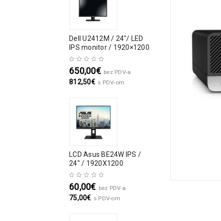
Dell U2412M / 24″/ LED
IPS monitor / 1920×1200
650,00
€
bez PDV-a
812,50
€
s PDV-om
LCD Asus BE24W IPS /
24" / 1920X1200
60,00
€
bez PDV-a
75,00
€
s PDV-om