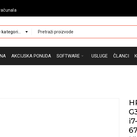
računala
 kategorije
NA
AKCIJSKA PONUDA
SOFTWARE
USLUGE
ČLANCI
HP
G3
i7
6