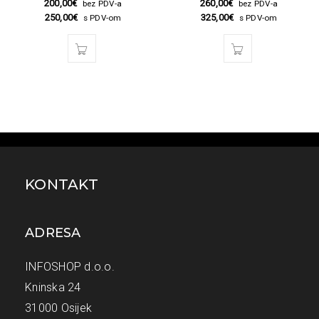
200,00
€
260,00
€
bez PDV-a
bez PDV-a
Lenovo 90watt 20V / 4.5a
250,00
€
325,00
€
s PDV-om
s PDV-om
round
KONTAKT
ADRESA
INFOSHOP d.o.o.
Kninska 24
31000 Osijek