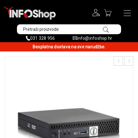
031 328 956
info@infoshop.hr
Besplatna dostava na sve narudžbe.