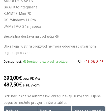
SSD: 512GB SATA
GRAFIKA: Integrirana
KUĆIŠTE: Mini PC
OS: Windows 11 Pro
JAMSTVO: 24 mjeseca
Besplatna dostava na području RH
Slika koja ilustrira proizvod ne mora odgovarati stvarnom
izgledu proizvoda
Dostupnost:
Dostupno uz prednarudžbu
Sku:
21-28-2-93
390,00
€
bez PDV-a
487,50
€
s PDV-om
B2B narudžbe se automatski obračunavaju u košarici. Cijene i
popuste možete provjeriti niže u tablici.