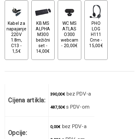
Kabel za
KB MS
WC MS
PHO
napajanje
ALPHA
ATLAS
LOG
220V
M300
O300
H111
1.8m,
bežični
webcam
Crne -
C13 -
set -
- 20,00€
15,00€
1,5€
14,00€
bez PDV-a
390,00
€
Cijena artikla:
s PDV-om
487,50
€
bez PDV-a
0,00
€
Opcije: