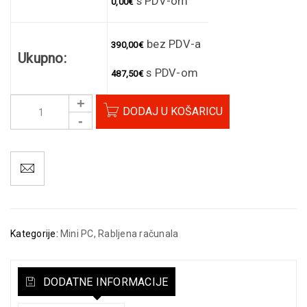
s PDV-om
0,00
€
bez PDV-a
390,00
€
Ukupno:
s PDV-om
487,50
€
DODAJ U KOŠARICU
Kategorije:
Mini PC
,
Rabljena računala
DODATNE INFORMACIJE