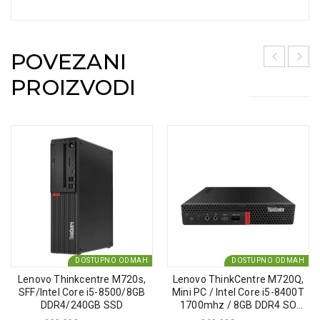
POVEZANI
PROIZVODI
DOSTUPNO ODMAH
DOSTUPNO ODMAH
Lenovo Thinkcentre M720s,
Lenovo ThinkCentre M720Q,
SFF/Intel Core i5-8500/8GB
Mini PC / Intel Core i5-8400T
DDR4/240GB SSD
1700mhz / 8GB DDR4 SO
DIMM / 256GB SSD / No optic /