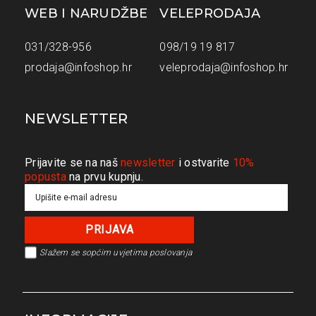
WEB I NARUDŽBE
VELEPRODAJA
031/328-956
098/19 19 817
prodaja@infoshop.hr
veleprodaja@infoshop.hr
NEWSLETTER
Prijavite se na naš
newsletter
i ostvarite
10%
popusta
na prvu kupnju.
Slažem se s
općim uvjetima poslovanja