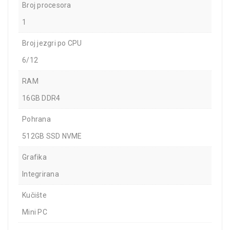
Broj procesora
1
Broj jezgri po CPU
6/12
RAM
16GB DDR4
Pohrana
512GB SSD NVME
Grafika
Integrirana
Kučište
Mini PC