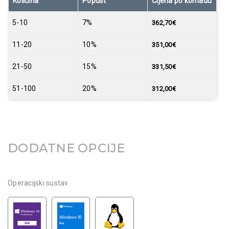
Količina
Popust
Cijena po komadu
5-10
7%
362,70
€
11-20
10%
351,00
€
21-50
15%
331,50
€
51-100
20%
312,00
€
DODATNE OPCIJE
Operacijski sustav