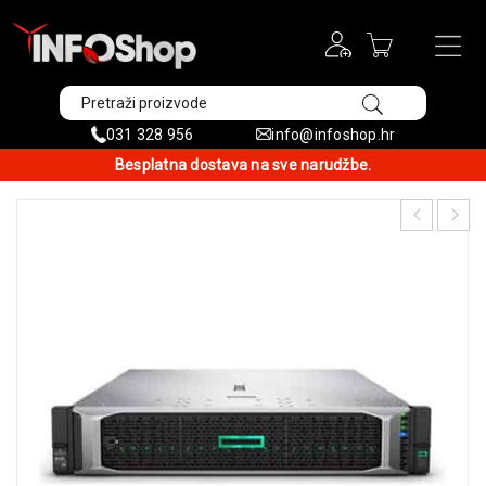
031 328 956
info@infoshop.hr
Besplatna dostava na sve narudžbe.