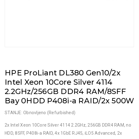
HPE ProLiant DL380 Gen10/2x
Intel Xeon 10Core Silver 4114
2.2GHz/256GB DDR4 RAM/8SFF
Bay 0HDD P408i-a RAID/2x 500W
STANJE: Obnovljeno (Refurbished)
2x Intel Xeon 10Core Silver 4114 2.2GHz, 256GB DDR4 RAM, no
HDD, 8SFF, P408i-a RAID, 4x 1GbE RJ45, iLO5 Advanced, 2x