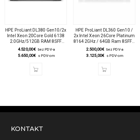
HPE ProLiant DL380 Gen10/2x
HPE ProLiant DL360 Gen10 /
Intel Xeon 20Core Gold 6138
2x Intel Xeon 26Core Platinum
2.0GHz/512GB RAM 8SFF
8164 2GHz / 64GB Ram 8SFF /
SATA + 8SFF U.2 NVMe
no HDD / P408i-a RAID / 2x
4.520,00
€
2.500,00
€
bez PDV-a
bez PDV-a
Bay/0HDD S100i RAID/2x
500W
5.650,00
€
3.125,00
€
s PDV-om
s PDV-om
500W
KONTAKT