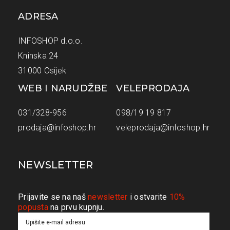
ADRESA
INFOSHOP d.o.o.
Kninska 24
31000 Osijek
WEB I NARUDŽBE
VELEPRODAJA
031/328-956
098/19 19 817
prodaja@infoshop.hr
veleprodaja@infoshop.hr
NEWSLETTER
Prijavite se na naš
newsletter
i ostvarite
10%
popusta
na prvu kupnju.