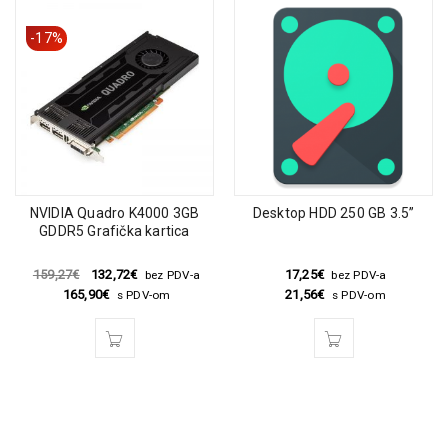
-17%
NVIDIA Quadro K4000 3GB
Desktop HDD 250 GB 3.5”
GDDR5 Grafička kartica
159,27
€
132,72
€
17,25
€
bez PDV-a
bez PDV-a
165,90
€
21,56
€
s PDV-om
s PDV-om