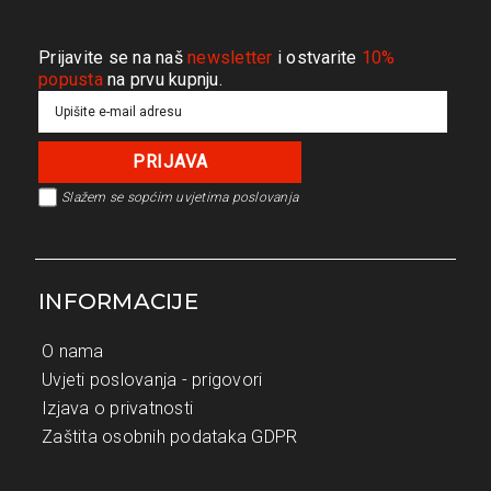
Prijavite se na naš
newsletter
i ostvarite
10%
popusta
na prvu kupnju.
Slažem se s
općim uvjetima poslovanja
INFORMACIJE
O nama
Uvjeti poslovanja - prigovori
Izjava o privatnosti
Zaštita osobnih podataka GDPR