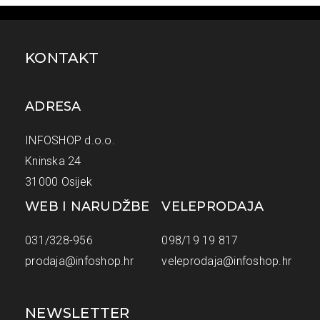
KONTAKT
ADRESA
INFOSHOP d.o.o.
Kninska 24
31000 Osijek
WEB I NARUDŽBE
VELEPRODAJA
031/328-956
098/19 19 817
prodaja@infoshop.hr
veleprodaja@infoshop.hr
NEWSLETTER