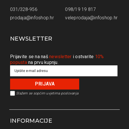
031/328-956
098/19 19 817
prodaja@infoshop.hr
veleprodaja@infoshop.hr
NEWSLETTER
Prijavite se na naš
newsletter
i ostvarite
10%
popusta
na prvu kupnju.
Slažem se s
općim uvjetima poslovanja
INFORMACIJE