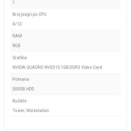
1
Broj jezgri po CPU
6/12
RAM
8GB
Grafika
NVIDIA QUADRO NVS315 1GB DDR3 Video Card
Pohrana
500GB HDD
Kučište
Tower, Workstation