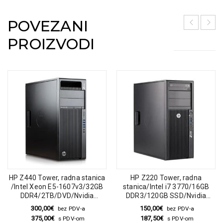
POVEZANI
PROIZVODI
HP Z440 Tower, radna stanica
HP Z220 Tower, radna
/Intel Xeon E5-1607v3/32GB
stanica/Intel i7 3770/16GB
DDR4/2TB/DVD/Nvidia
DDR3/120GB SSD/Nvidia
Quadro K2200
Quadro K600
300,00
€
150,00
€
bez PDV-a
bez PDV-a
375,00
€
187,50
€
s PDV-om
s PDV-om