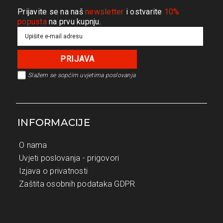
Prijavite se na naš
newsletter
i ostvarite
10%
popusta
na prvu kupnju.
Slažem se s
općim uvjetima poslovanja
INFORMACIJE
O nama
Uvjeti poslovanja - prigovori
Izjava o privatnosti
Zaštita osobnih podataka GDPR