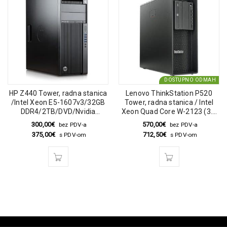
DOSTUPNO ODMAH
HP Z440 Tower, radna stanica
Lenovo ThinkStation P520
/Intel Xeon E5-1607v3/32GB
Tower, radna stanica / Intel
DDR4/2TB/DVD/Nvidia
Xeon Quad Core W-2123 (3.6
Quadro K2200
ghz) / 32GB DDR4 / 512GB
300,00
€
570,00
€
bez PDV-a
bez PDV-a
SSD / DVD / Quadro P2000
375,00
€
712,50
€
s PDV-om
s PDV-om
5GB DDR5