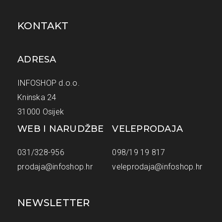
KONTAKT
ADRESA
INFOSHOP d.o.o.
Kninska 24
31000 Osijek
WEB I NARUDŽBE
VELEPRODAJA
031/328-956
098/19 19 817
prodaja@infoshop.hr
veleprodaja@infoshop.hr
NEWSLETTER