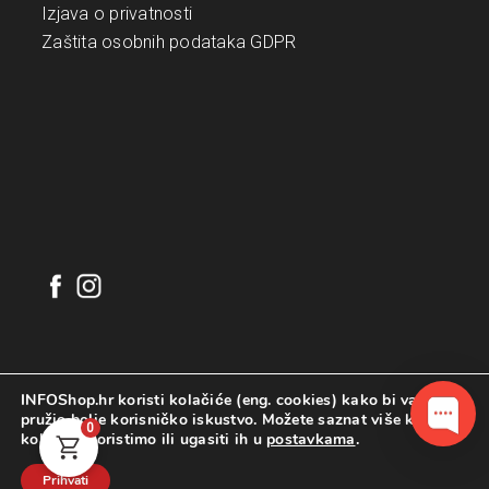
Izjava o privatnosti
Zaštita osobnih podataka GDPR
INFOShop.hr koristi kolačiće (eng. cookies) kako bi vam
pružio bolje korisničko iskustvo. Možete saznat više koje
0
kolačiće koristimo ili ugasiti ih u
postavkama
.
©
2026
. INFOShop.hr. Sva prava pridržana.
Configured by
INFOS Osijek
Prihvati