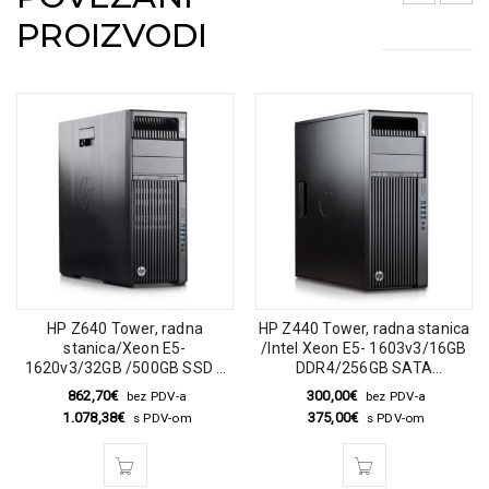
PROIZVODI
HP Z640 Tower, radna
HP Z440 Tower, radna stanica
stanica/Xeon E5-
/Intel Xeon E5- 1603v3/16GB
1620v3/32GB /500GB SSD +
DDR4/256GB SATA
2TB HDD/DVD/M4000
SSD/DVD/Nvidia Quadro
862,70
€
300,00
€
bez PDV-a
bez PDV-a
/Windows 10 Pro MAR
K2200
1.078,38
€
375,00
€
s PDV-om
s PDV-om