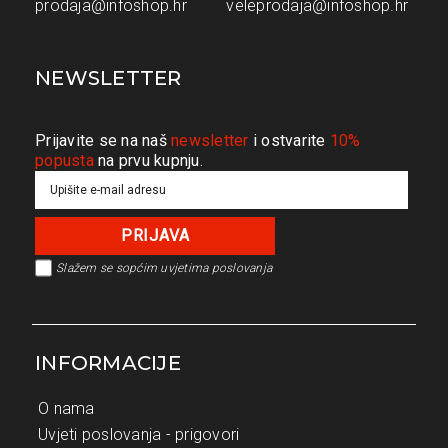
prodaja@infoshop.hr
veleprodaja@infoshop.hr
NEWSLETTER
Prijavite se na naš
newsletter
i ostvarite
10%
popusta
na prvu kupnju.
Slažem se s
općim uvjetima poslovanja
INFORMACIJE
O nama
Uvjeti poslovanja - prigovori