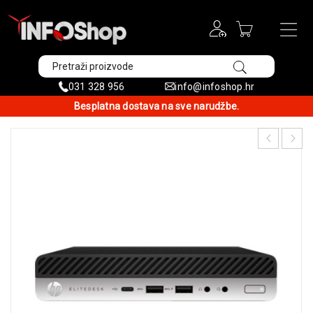
031 328 956
info@infoshop.hr
Besplatna dostava na sve narudžbe.