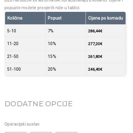
B2B narudžbe se automatski obračunavaju u košarici. Cijene i
popuste možete provjeriti niže u tablici.
Količina
Popust
Cijena po komadu
5-10
7%
286,44
€
11-20
10%
277,20
€
21-50
15%
261,80
€
51-100
20%
246,40
€
DODATNE OPCIJE
Operacijski sustav