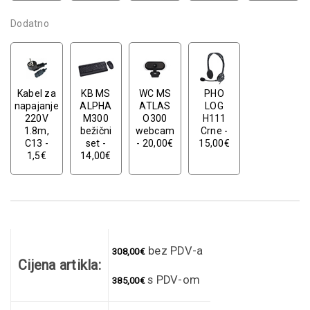
Dodatno
Kabel za
KB MS
WC MS
PHO
napajanje
ALPHA
ATLAS
LOG
220V
M300
O300
H111
1.8m,
bežični
webcam
Crne -
C13 -
set -
- 20,00€
15,00€
1,5€
14,00€
bez PDV-a
308,00
€
Cijena artikla:
s PDV-om
385,00
€