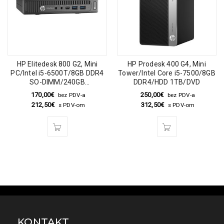
HP Elitedesk 800 G2, Mini
HP Prodesk 400 G4, Mini
PC/Intel i5-6500T/8GB DDR4
Tower/Intel Core i5-7500/8GB
SO-DIMM/240GB
DDR4/HDD 1TB/DVD
SSD/DVD/Windows 10 Pro
170,00
€
250,00
€
bez PDV-a
bez PDV-a
212,50
€
312,50
€
s PDV-om
s PDV-om
KONTAKT