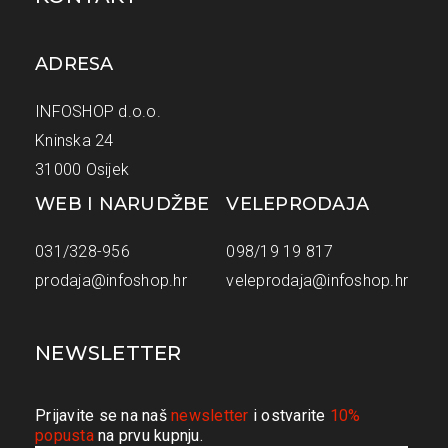
ADRESA
INFOSHOP d.o.o.
Kninska 24
31000 Osijek
WEB I NARUDŽBE
VELEPRODAJA
031/328-956
098/19 19 817
prodaja@infoshop.hr
veleprodaja@infoshop.hr
NEWSLETTER
Prijavite se na naš
newsletter
i ostvarite
10%
popusta
na prvu kupnju.