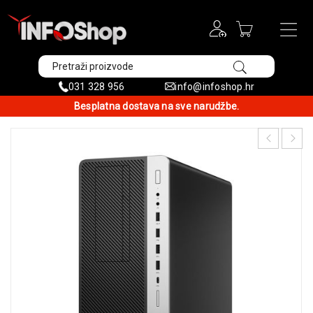
031 328 956
info@infoshop.hr
Besplatna dostava na sve narudžbe.