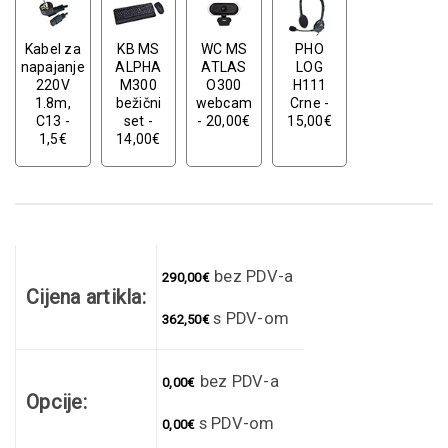
Kabel za
KB MS
WC MS
PHO
napajanje
ALPHA
ATLAS
LOG
220V
M300
O300
H111
1.8m,
bežični
webcam
Crne -
C13 -
set -
- 20,00€
15,00€
1,5€
14,00€
bez PDV-a
290,00
€
Cijena artikla:
s PDV-om
362,50
€
bez PDV-a
0,00
€
Opcije:
s PDV-om
0,00
€