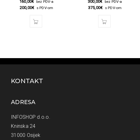
160,00
€
300,00
€
bez PDV-a
bez PDV-a
200,00
€
375,00
€
s PDV-om
s PDV-om
KONTAKT
ADRESA
INFOSHOP d.o.o.
Kninska 24
31000 Osijek