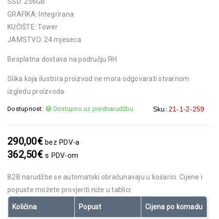
SSD: 256GB
GRAFIKA: Integrirana
KUČIŠTE: Tower
JAMSTVO: 24 mjeseca
Besplatna dostava na području RH
Slika koja ilustrira proizvod ne mora odgovarati stvarnom
izgledu proizvoda.
Dostupnost:
Dostupno uz prednarudžbu
Sku:
21-1-2-259
290,00
€
bez PDV-a
362,50
€
s PDV-om
B2B narudžbe se automatski obračunavaju u košarici. Cijene i
popuste možete provjeriti niže u tablici.
Količina
Popust
Cijena po komadu