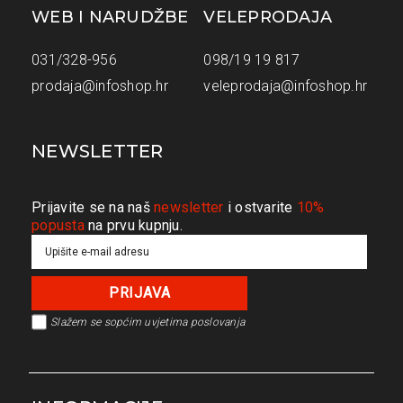
WEB I NARUDŽBE
VELEPRODAJA
031/328-956
098/19 19 817
prodaja@infoshop.hr
veleprodaja@infoshop.hr
NEWSLETTER
Prijavite se na naš
newsletter
i ostvarite
10%
popusta
na prvu kupnju.
Slažem se s
općim uvjetima poslovanja