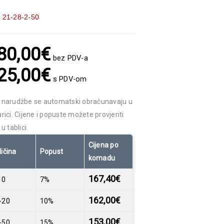
:
21-28-2-50
80,00
€
bez PDV-a
25,00
€
s PDV-om
 narudžbe se automatski obračunavaju u
rici. Cijene i popuste možete provjeriti
 u tablici.
Cijena po
ličina
Popust
komadu
167,40
€
10
7%
162,00
€
-20
10%
153,00
€
-50
15%