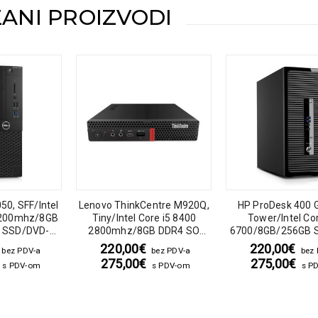
ANI PROIZVODI
050, SFF/Intel
Lenovo ThinkCentre M920Q,
HP ProDesk 400 G
3200mhz/8GB
Tiny/Intel Core i5 8400
Tower/Intel Cor
 SSD/DVD-
2800mhz/8GB DDR4 SO
6700/8GB/256GB 
s 10 Pro
DIMM/256GB SSD/No
220,00
€
220,00
€
bez PDV-a
bez PDV-a
bez
Optic/Lenovo 120Watt
275,00
€
275,00
€
s PDV-om
s PDV-om
s P
19.5V/6.15a round