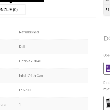
NZIJE (0)
51
Refurbished
D
č
Dell
Oper
Optiplex 7040
Intel i7 6th Gen
Dod
mje
i7 6700
sora
1