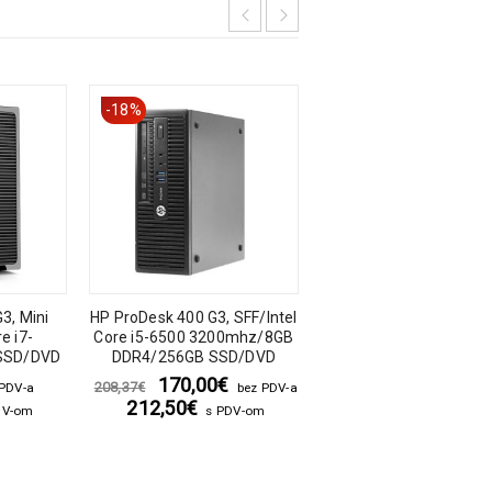
-18%
3, Mini
HP ProDesk 400 G3, SFF/Intel
Dell Optiplex 3050, MT/ 
e i7-
Core i5-6500 3200mhz/8GB
Core i5- 7500/8GB/2
SSD/DVD
DDR4/256GB SSD/DVD
SATA SSD
170,00
€
180,00
€
208,37
€
 PDV-a
bez PDV-a
bez PDV-
212,50
€
225,00
€
DV-om
s PDV-om
s PDV-o