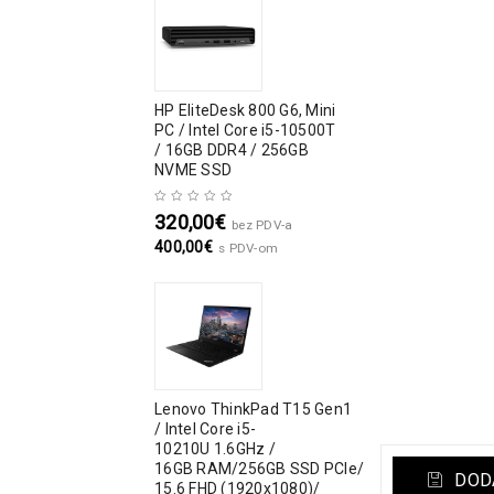
HP EliteDesk 800 G6, Mini
PC / Intel Core i5-10500T
/ 16GB DDR4 / 256GB
NVME SSD
320,00
€
bez PDV-a
400,00
€
s PDV-om
Lenovo ThinkPad T15 Gen1
/ Intel Core i5-
10210U 1.6GHz /
16GB RAM/256GB SSD PCIe/
DODA
15.6 FHD (1920x1080)/