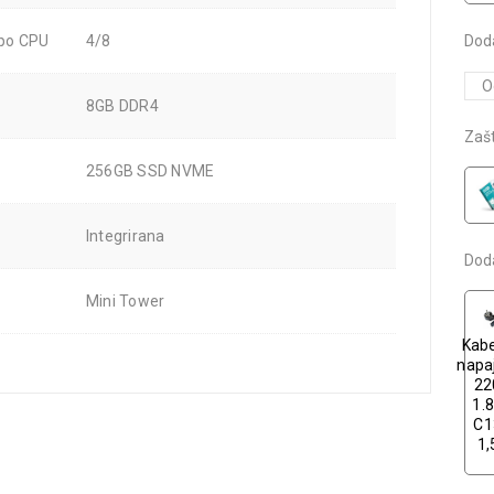
Dod
 po CPU
4/8
8GB DDR4
Zašt
256GB SSD NVME
Integrirana
Dod
Mini Tower
Kabe
napa
22
1.
C1
1,