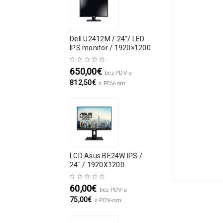
Dell U2412M / 24″/ LED
IPS monitor / 1920×1200
650,00
€
bez PDV-a
812,50
€
s PDV-om
LCD Asus BE24W IPS /
24" / 1920X1200
60,00
€
bez PDV-a
75,00
€
s PDV-om