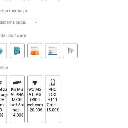
atna memorija
ita i Software
atno
l za
KB MS
WC MS
PHO
janje
ALPHA
ATLAS
LOG
0V
M300
O300
H111
8m,
bežični
webcam
Crne -
3 -
set -
- 20,00€
15,00€
5€
14,00€