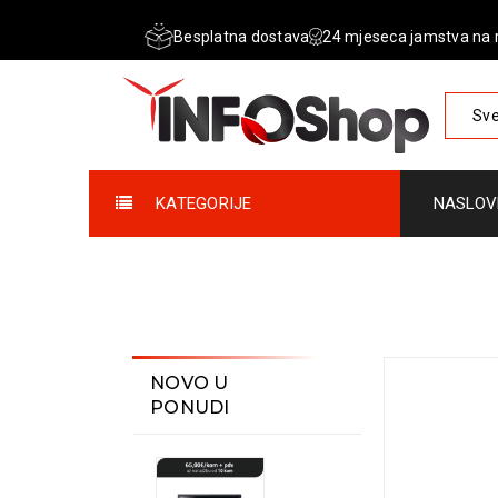
Besplatna dostava
24 mjeseca jamstva na 
Sve
KATEGORIJE
NASLOV
NOVO U
PONUDI