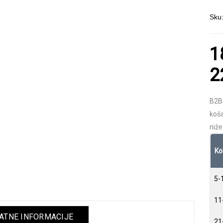
Sku
1
2
B2B
koša
niže
Ko
5-
11
TNE INFORMACIJE
21