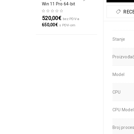
Win 11 Pro 64-bit
RECE
520,00
€
bez PDV-a
650,00
€
s PDV-om
Stanje
Proizvođa
Model
CPU
CPU Model
Broj proce