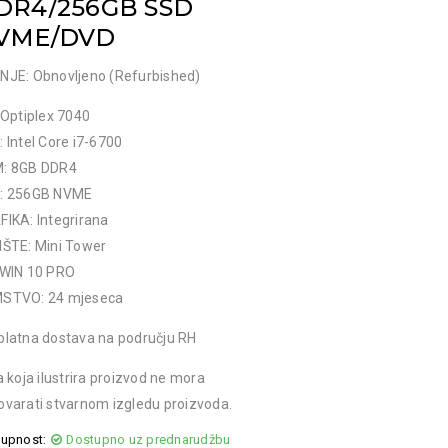
DR4/256GB SSD
VME/DVD
NJE: Obnovljeno (Refurbished)
 Optiplex 7040
 Intel Core i7-6700
: 8GB DDR4
: 256GB NVME
IKA: Integrirana
IŠTE: Mini Tower
 WIN 10 PRO
STVO: 24 mjeseca
platna dostava na području RH
a koja ilustrira proizvod ne mora
varati stvarnom izgledu proizvoda.
upnost:
Dostupno uz prednarudžbu