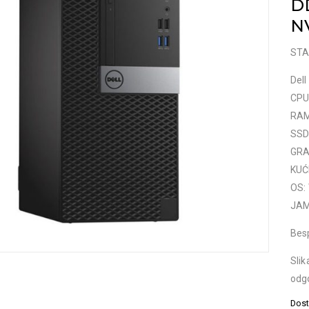
D
N
STA
Dell
CPU:
RAM
SSD
GRAF
KUĆ
OS:
JAM
Bes
Slik
odgo
Dost