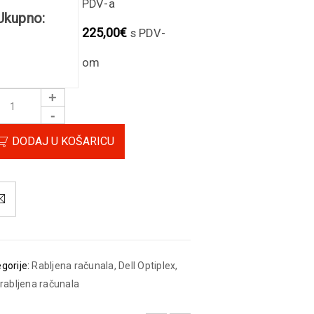
PDV-a
Ukupno:
225,00
€
s PDV-
om
DODAJ U KOŠARICU
gorije:
Rabljena računala
,
Dell Optiplex
,
 rabljena računala