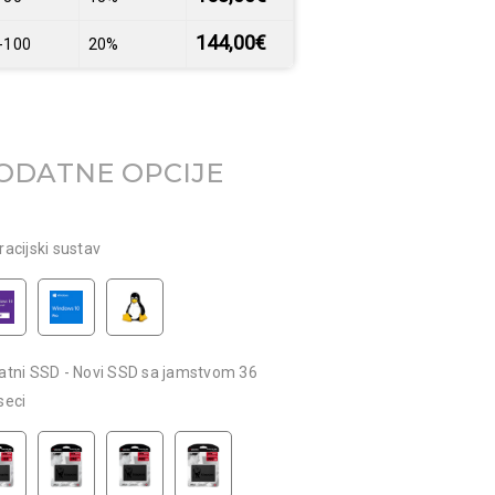
144,00
€
-100
20%
ODATNE OPCIJE
acijski sustav
atni SSD - Novi SSD sa jamstvom 36
seci