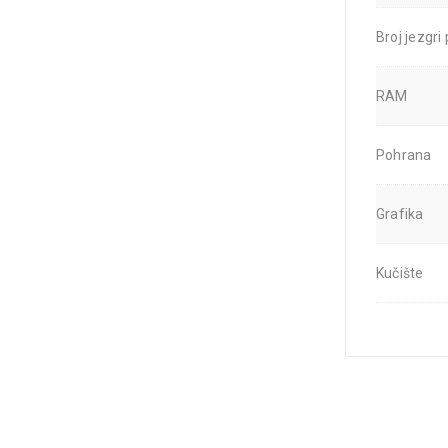
Broj jezgri
RAM
Pohrana
Grafika
Kučište