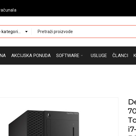
računala
 kategorije
NA
AKCIJSKA PONUDA
SOFTWARE
USLUGE
ČLANCI
De
70
To
i