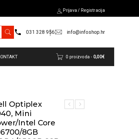
Prijava
/
Registracija
031 328 956
info@infoshop.hr
KONTAKT
0 proizvoda
-
0,00
€
ll Optiplex
40, Mini
wer/Intel Core
7-6700/8GB