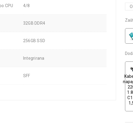
 po CPU
4/8
Zašt
32GB DDR4
256GB SSD
Dod
Integrirana
SFF
Kabe
napa
22
1.
C1
1,