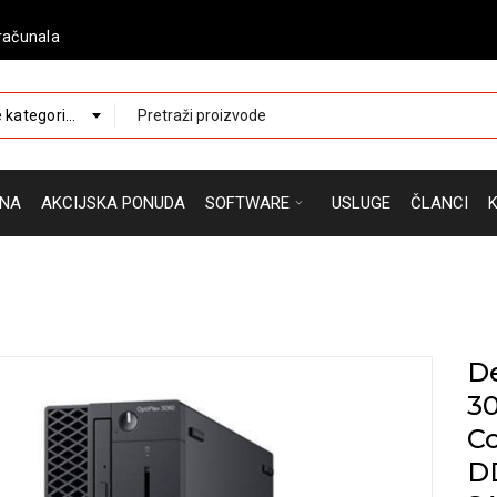
računala
 kategorije
NA
AKCIJSKA PONUDA
SOFTWARE
USLUGE
ČLANCI
De
30
Co
D