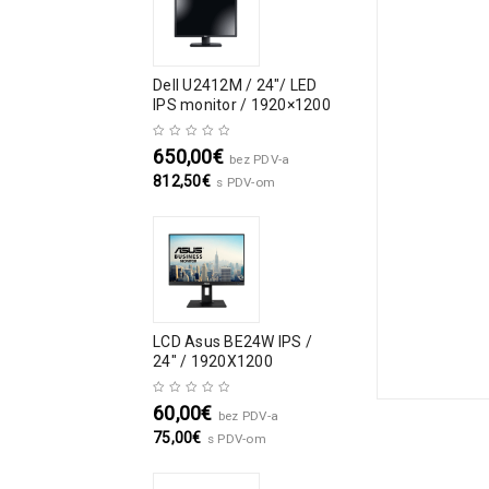
Dell U2412M / 24″/ LED
IPS monitor / 1920×1200
650,00
€
bez PDV-a
812,50
€
s PDV-om
LCD Asus BE24W IPS /
24" / 1920X1200
60,00
€
bez PDV-a
75,00
€
s PDV-om