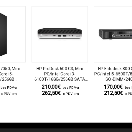
 7050, Mini
HP ProDesk 600 G3, Mini
HP Elitedesk 800 
Core i5-
PC/Intel Core i3-
PC/Intel i5-6500T
B/256GB
6100T/16GB/256GB SATA
SO-DIMM/24
C ADAPTER
SSD/HP 65 Watt
SSD/DVD/Windows
210,00
€
170,00
€
bez PDV-a
bez PDV-a
bez
262,50
€
212,50
€
s PDV-om
s PDV-om
s P