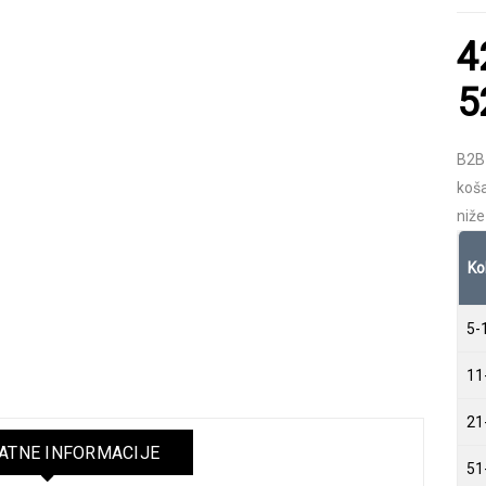
4
5
B2B
koša
niže
Ko
5-
11
21
TNE INFORMACIJE
51