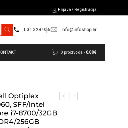
Prijava
/
Registracija
031 328 956
info@infoshop.hr
KONTAKT
0 proizvoda
-
0,00
€
ll Optiplex
60, SFF/Intel
re i7-8700/32GB
DR4/256GB