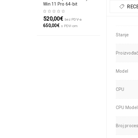
Win 11 Pro 64-bit
RECE
520,00
€
bez PDV-a
650,00
€
s PDV-om
Stanje
Proizvođa
Model
CPU
CPU Model
Broj proce