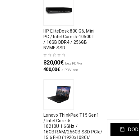
HP EliteDesk 800 G6, Mini
PC / Intel Core i5-10500T
/ 16GB DDR4 / 256GB
NVME SSD
320,00
€
bez PDV-a
400,00
€
s PDV-om
Lenovo ThinkPad T15 Gen1
/ Intel Core i5-
10210U 1.6GHz /
DODA
16GB RAM/256GB SSD PCIe/
15.6 FHD (1920x1080)/