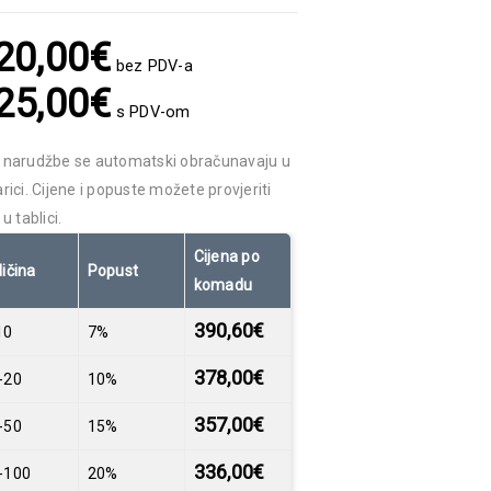
20,00
€
bez PDV-a
25,00
€
s PDV-om
 narudžbe se automatski obračunavaju u
rici. Cijene i popuste možete provjeriti
 u tablici.
Cijena po
ličina
Popust
komadu
390,60
€
10
7%
378,00
€
-20
10%
357,00
€
-50
15%
336,00
€
-100
20%