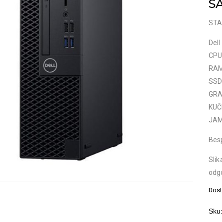
S
STA
Dell
CPU:
RAM
SSD
GRAF
KUČ
JAM
Bes
Slik
odg
Dost
Sku