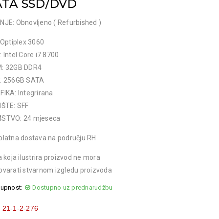
ATA SSD/DVD
NJE: Obnovljeno ( Refurbished )
 Optiplex 3060
 Intel Core i7 8700
: 32GB DDR4
: 256GB SATA
IKA: Integrirana
IŠTE: SFF
STVO: 24 mjeseca
platna dostava na području RH
a koja ilustrira proizvod ne mora
ovarati stvarnom izgledu proizvoda
upnost:
Dostupno uz prednarudžbu
:
21-1-2-276