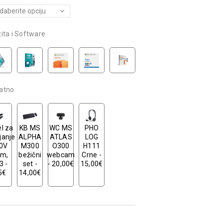
ita i Software
atno
l za
KB MS
WC MS
PHO
janje
ALPHA
ATLAS
LOG
0V
M300
O300
H111
8m,
bežični
webcam
Crne -
3 -
set -
- 20,00€
15,00€
5€
14,00€