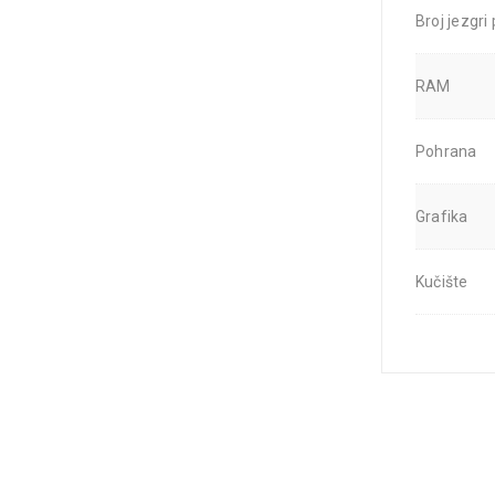
Broj jezgri
RAM
Pohrana
Grafika
Kučište