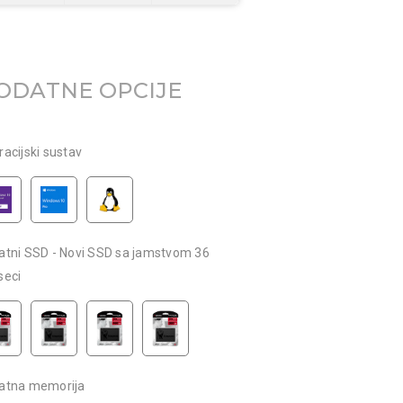
ODATNE OPCIJE
acijski sustav
atni SSD - Novi SSD sa jamstvom 36
seci
atna memorija