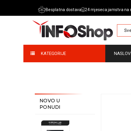
Besplatna dostava
24 mjeseca jamstva na 
Sve
KATEGORIJE
NASLOV
NOVO U
PONUDI