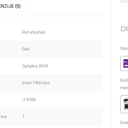
NZIJE (0)
D
Refurbished
Oper
č
Dell
Optiplex 3060
Dod
Intel i7 8th Gen
mje
i7 8700
sora
1
Dod