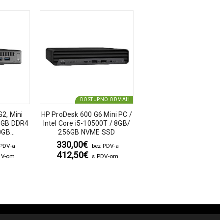
DOSTUPNO ODMAH
G2, Mini
HP ProDesk 600 G6 Mini PC /
Dell Optiplex 3050, MT/ 
/8GB DDR4
Intel Core i5-10500T / 8GB/
Core i5- 7500/8GB/2
0GB
256GB NVME SSD
SATA SSD
 10 Pro
330,00
€
180,00
€
 PDV-a
bez PDV-a
bez PDV-
412,50
€
225,00
€
DV-om
s PDV-om
s PDV-o