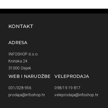
KONTAKT
ADRESA
INFOSHOP d.o.o.
Kninska 24
31000 Osijek
WEB I NARUDŽBE
VELEPRODAJA
031/328-956
098/19 19 817
prodaja@infoshop.hr
veleprodaja@infoshop.hr