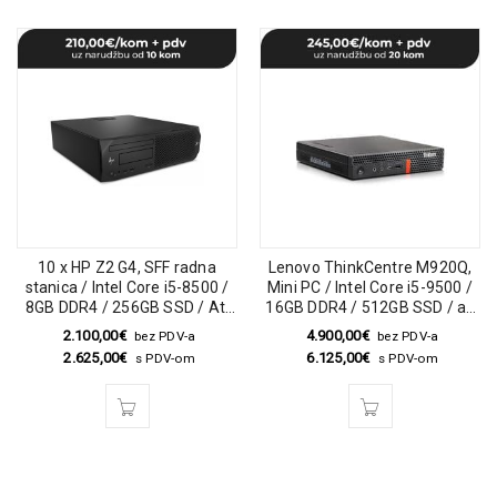
10 x HP Z2 G4, SFF radna
Lenovo ThinkCentre M920Q,
stanica / Intel Core i5-8500 /
Mini PC / Intel Core i5-9500 /
8GB DDR4 / 256GB SSD / Ati
16GB DDR4 / 512GB SSD / ac
Radeon R7 430 2GB DDR5
adapter
2.100,00
€
4.900,00
€
bez PDV-a
bez PDV-a
2.625,00
€
6.125,00
€
s PDV-om
s PDV-om