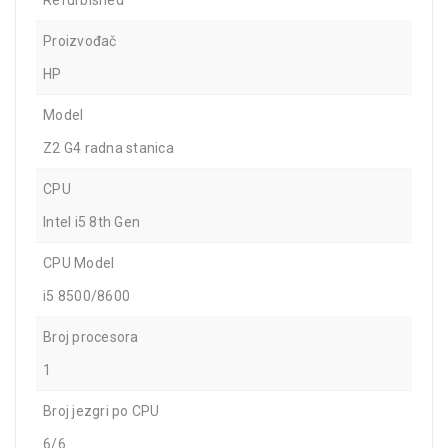
Refurbished
Proizvođač
HP
Model
Z2 G4 radna stanica
CPU
Intel i5 8th Gen
CPU Model
i5 8500/8600
Broj procesora
1
Broj jezgri po CPU
6/6