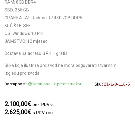
RAM: 8GB DDR4
SSD: 256 GB
GRAFIKA:
Ati Radeon R7 430 2GB DDR5
KUĆIŠTE: SFF
OS: Windows 10 Pro
JAMSTVO: 12 mjeseci
Dostava na adresu u RH – gratis
Slika koja ilustrira proizvod ne mora odgovarati stvarnom
izgledu proizvoda
Dostupnost:
Dostupno uz prednarudžbu
Sku:
21-1-0-118-5
2.100,00
€
bez PDV-a
2.625,00
€
s PDV-om