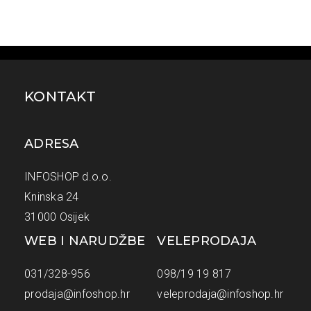
KONTAKT
ADRESA
INFOSHOP d.o.o.
Kninska 24
31000 Osijek
WEB I NARUDŽBE
VELEPRODAJA
031/328-956
098/19 19 817
prodaja@infoshop.hr
veleprodaja@infoshop.hr