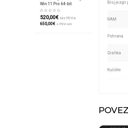
Broj jezgri
Win 11 Pro 64-bit
520,00
€
bez PDV-a
RAM
650,00
€
s PDV-om
Pohrana
Grafika
Kučište
POVEZ