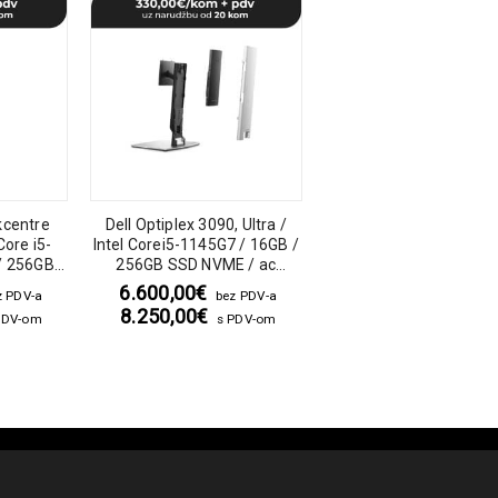
kcentre
Dell Optiplex 3090, Ultra /
Acer EN2580, Mini PC / 
Core i5-
Intel Corei5-1145G7 / 16GB /
Core i5-1135G7 / 16GB
/ 256GB
256GB SSD NVME / ac
SO-DIMM / 256GB SSD 
RW
adapters
ac adapters
6.600,00
€
5.700,00
€
z PDV-a
bez PDV-a
bez PDV
8.250,00
€
7.125,00
€
PDV-om
s PDV-om
s PDV-