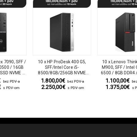
ex 7090, SFF /
10 x HP ProDesk 400 G5,
10 x Lenovo Thin
10500 / 16GB
SFF/Intel Core i5-
M900, SFF / Intel 
 SSD NVME /
8500/8GB/256GB NVME
6500 / 8GB DDR4 
Pro
SSD/DVD
SSD / DVD-
€
1.800,00
€
1.100,00
€
bez PDV-a
bez PDV-a
be
€
2.250,00
€
1.375,00
€
s PDV-om
s PDV-om
s 