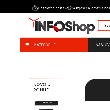
Besplatna dostava
24 mjeseca jamstva na 
Sve
KATEGORIJE
NASLOV
NOVO U
PONUDI