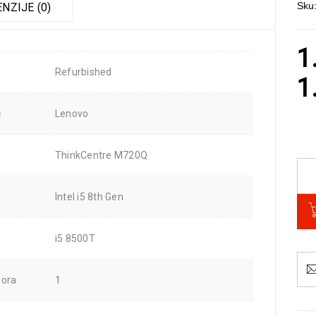
Sku
NZIJE (0)
1
Refurbished
1
č
Lenovo
ThinkCentre M720Q
Intel i5 8th Gen
i5 8500T
sora
1