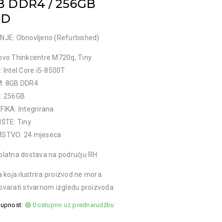
B DDR4 / 256GB
SD
NJE: Obnovljeno (Refurbished)
ovo Thinkcentre M720q, Tiny
 Intel Core i5-8500T
: 8GB DDR4
: 256GB
IKA: Integrirana
IŠTE: Tiny
STVO: 24 mjeseca
platna dostava na području RH
a koja ilustrira proizvod ne mora
varati stvarnom izgledu proizvoda.
upnost:
Dostupno uz prednarudžbu