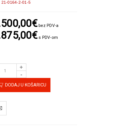
:
21-0164-2-01-5
.500,00
€
bez PDV-a
.875,00
€
s PDV-om
DODAJ U KOŠARICU