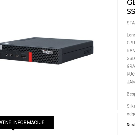
G
S
STA
Len
CPU:
RAM
SSD
GRAF
KUĆ
JAM
Bes
Slik
odgo
TNE INFORMACIJE
Dost