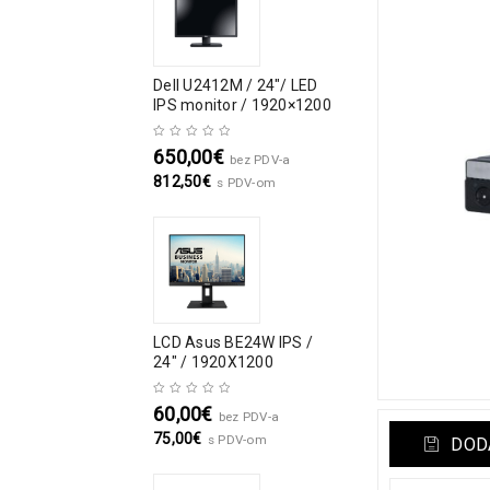
Dell U2412M / 24″/ LED
IPS monitor / 1920×1200
650,00
€
bez PDV-a
812,50
€
s PDV-om
LCD Asus BE24W IPS /
24" / 1920X1200
60,00
€
bez PDV-a
75,00
€
s PDV-om
DODA