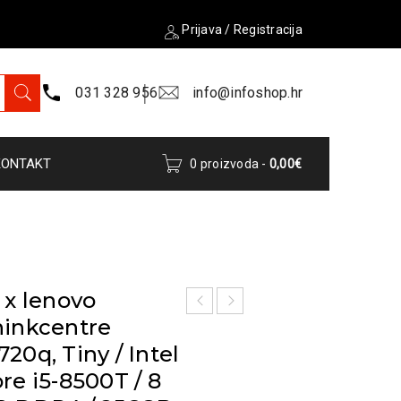
Prijava
/
Registracija
031 328 956
info@infoshop.hr
KONTAKT
0 proizvoda
-
0,00
€
 x lenovo
hinkcentre
20q, Tiny / Intel
re i5-8500T / 8