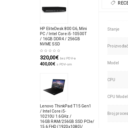
RECE
HP EliteDesk 800 G6, Mini
Stanje
PC / Intel Core i5-10500T
/ 16GB DDR4 / 256GB
NVME SSD
Proizvođa
320,00
€
bez PDV-a
Model
400,00
€
s PDV-om
CPU
CPU Model
Lenovo ThinkPad T15 Gen1
/ Intel Core i5-
Broj proce
10210U 1.6GHz /
16GB RAM/256GB SSD PCIe/
15.6 FHD (1920x1080)/