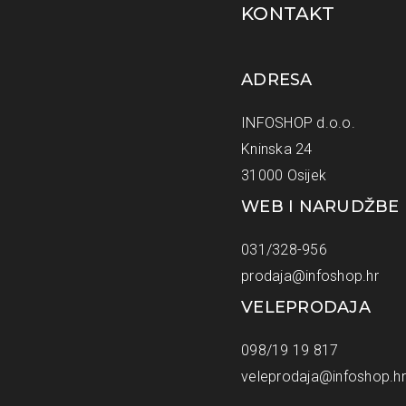
KONTAKT
ADRESA
INFOSHOP d.o.o.
Kninska 24
31000 Osijek
WEB I NARUDŽBE
031/328-956
prodaja@infoshop.hr
VELEPRODAJA
098/19 19 817
veleprodaja@infoshop.hr