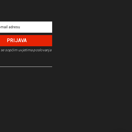
se s
općim uvjetima poslovanja