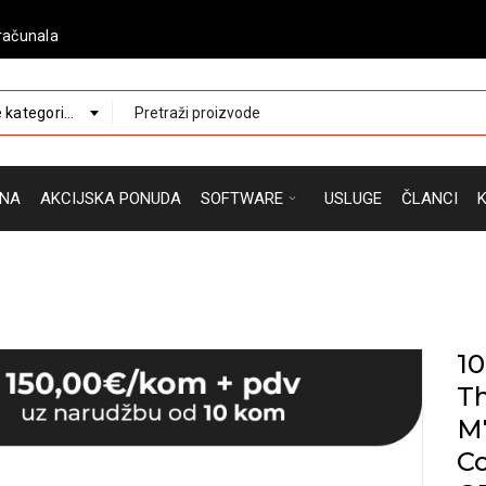
računala
 kategorije
NA
AKCIJSKA PONUDA
SOFTWARE
USLUGE
ČLANCI
10
T
M7
Co