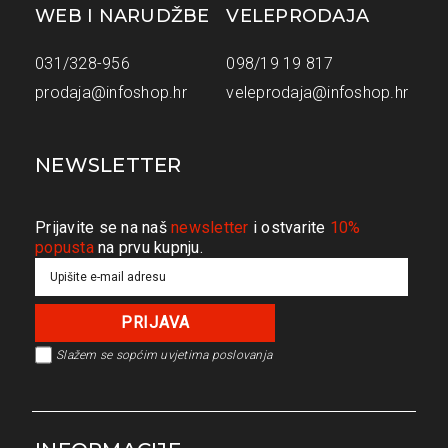
WEB I NARUDŽBE
VELEPRODAJA
031/328-956
098/19 19 817
prodaja@infoshop.hr
veleprodaja@infoshop.hr
NEWSLETTER
Prijavite se na naš
newsletter
i ostvarite
10%
popusta
na prvu kupnju.
Slažem se s
općim uvjetima poslovanja