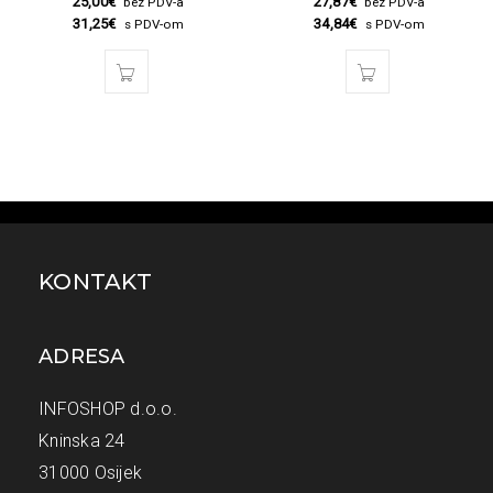
25,00
€
27,87
€
bez PDV-a
bez PDV-a
31,25
€
34,84
€
s PDV-om
s PDV-om
KONTAKT
ADRESA
INFOSHOP d.o.o.
Kninska 24
31000 Osijek