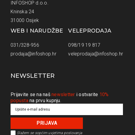
INFOSHOP d.o.o.
Kninska 24
31000 Osijek
WEB I NARUDŽBE
VELEPRODAJA
031/328-956
098/19 19 817
prodaja@infoshop.hr
veleprodaja@infoshop.hr
NEWSLETTER
Prijavite se na naš
newsletter
i ostvarite
10%
popusta
na prvu kupnju.
Slažem se s
općim uvjetima poslovanja